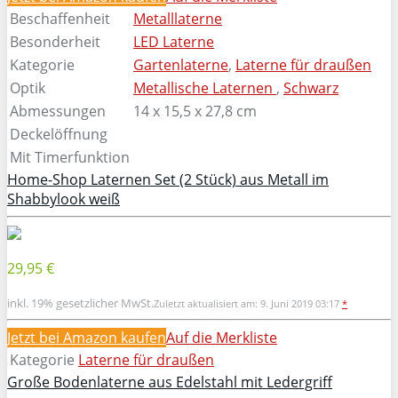
Beschaffenheit
Metalllaterne
Besonderheit
LED Laterne
Kategorie
Gartenlaterne
,
Laterne für draußen
Optik
Metallische Laternen
,
Schwarz
Abmessungen
14 x 15,5 x 27,8 cm
Deckelöffnung
Mit Timerfunktion
Home-Shop Laternen Set (2 Stück) aus Metall im
Shabbylook weiß
29,95 €
inkl. 19% gesetzlicher MwSt.
Zuletzt aktualisiert am: 9. Juni 2019 03:17
*
Jetzt bei Amazon kaufen
Auf die Merkliste
Kategorie
Laterne für draußen
Große Bodenlaterne aus Edelstahl mit Ledergriff