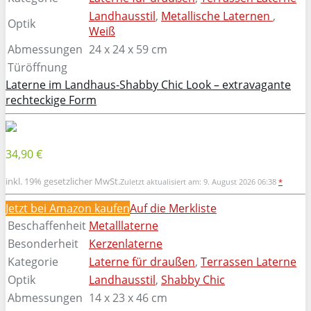
Landhausstil
,
Metallische Laternen
,
Optik
Weiß
Abmessungen
24 x 24 x 59 cm
Türöffnung
Laterne im Landhaus-Shabby Chic Look – extravagante
rechteckige Form
34,90 €
inkl. 19% gesetzlicher MwSt.
Zuletzt aktualisiert am: 9. August 2026 06:38
*
Jetzt bei Amazon kaufen
Auf die Merkliste
Beschaffenheit
Metalllaterne
Besonderheit
Kerzenlaterne
Kategorie
Laterne für draußen
,
Terrassen Laterne
Optik
Landhausstil
,
Shabby Chic
Abmessungen
14 x 23 x 46 cm