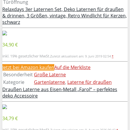
Türöffnung
Relaxdays 3er Laternen Set, Deko Laternen für draußen
& drinnen, 3 Größen, vintage, Retro Windlicht für Kerzen,
schwarz
34,90 €
inkl. 19% gesetzlicher MwSt.
Zuletzt aktualisiert am: 9. Juni 2019 02:54
*
Jetzt bei Amazon kaufen
Auf die Merkliste
Besonderheit
Große Laterne
Kategorie
Gartenlaterne
,
Laterne für draußen
Draußen Laterne aus Eisen-Metall „Farol“ – perfektes
deko Accessoire
34,79 €
inkl. 19% gesetzlicher MwSt.
Zuletzt aktualisiert am: 9. August 2026 06:42
*