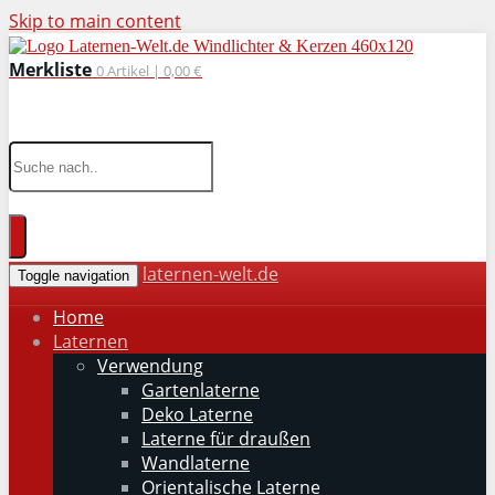
Skip to main content
Merkliste
0
Artikel |
0,00 €
wohnaccessoires für drinnen und draußen
laternen-welt.de
Toggle navigation
Home
Laternen
Verwendung
Gartenlaterne
Deko Laterne
Laterne für draußen
Wandlaterne
Orientalische Laterne