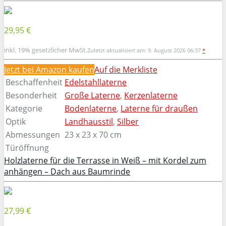
29,95 €
inkl. 19% gesetzlicher MwSt.
Zuletzt aktualisiert am: 9. August 2026 06:37
*
Jetzt bei Amazon kaufen
Auf die Merkliste
Beschaffenheit
Edelstahllaterne
Besonderheit
Große Laterne
,
Kerzenlaterne
Kategorie
Bodenlaterne
,
Laterne für draußen
Optik
Landhausstil
,
Silber
Abmessungen
23 x 23 x 70 cm
Türöffnung
Holzlaterne für die Terrasse in Weiß – mit Kordel zum
anhängen – Dach aus Baumrinde
27,99 €