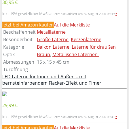
30,95 €
inkl. 19% gesetzlicher MwSt.
Zuletzt aktualisiert am: 9. August 2026 06:39
*
Jetzt bei Amazon kaufen
Auf die Merkliste
Beschaffenheit
Metalllaterne
Besonderheit
Große Laterne
,
Kerzenlaterne
Kategorie
Balkon Laterne
,
Laterne für draußen
Optik
Braun
,
Metallische Laternen
Abmessungen
15 x 15 x 45 cm
Türöffnung
LED Laterne für Innen und Außen – mit
bernsteinfarbendem Flacker-Effekt und Timer
29,99 €
inkl. 19% gesetzlicher MwSt.
Zuletzt aktualisiert am: 9. August 2026 06:41
*
Jetzt bei Amazon kaufen
Auf die Merkliste