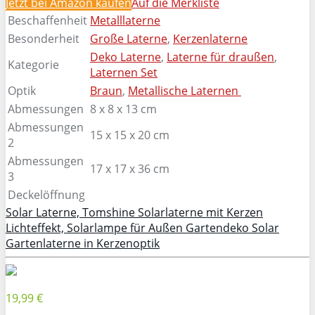
Jetzt bei Amazon kaufen
Auf die Merkliste
Beschaffenheit
Metalllaterne
Besonderheit
Große Laterne
,
Kerzenlaterne
Deko Laterne
,
Laterne für draußen
,
Kategorie
Laternen Set
Optik
Braun
,
Metallische Laternen
Abmessungen
8 x 8 x 13 cm
Abmessungen
15 x 15 x 20 cm
2
Abmessungen
17 x 17 x 36 cm
3
Deckelöffnung
Solar Laterne, Tomshine Solarlaterne mit Kerzen
Lichteffekt, Solarlampe für Außen Gartendeko Solar
Gartenlaterne in Kerzenoptik
19,99 €