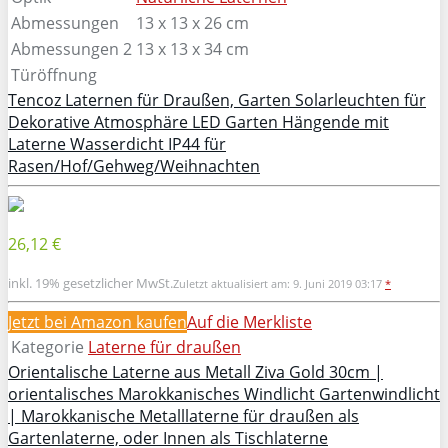
Abmessungen
13 x 13 x 26 cm
Abmessungen 2
13 x 13 x 34 cm
Türöffnung
Tencoz Laternen für Draußen, Garten Solarleuchten für
Dekorative Atmosphäre LED Garten Hängende mit
Laterne Wasserdicht IP44 für
Rasen/Hof/Gehweg/Weihnachten
26,12 €
inkl. 19% gesetzlicher MwSt.
Zuletzt aktualisiert am: 9. Juni 2019 03:17
*
Jetzt bei Amazon kaufen
Auf die Merkliste
Kategorie
Laterne für draußen
Orientalische Laterne aus Metall Ziva Gold 30cm |
orientalisches Marokkanisches Windlicht Gartenwindlicht
| Marokkanische Metalllaterne für draußen als
Gartenlaterne, oder Innen als Tischlaterne