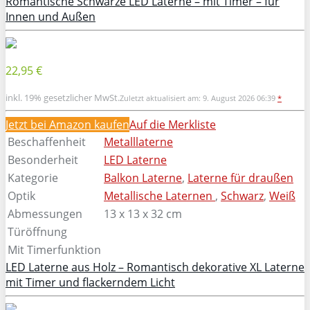
Romantische Schwarze LED Laterne – mit Timer – für
Innen und Außen
22,95 €
inkl. 19% gesetzlicher MwSt.
Zuletzt aktualisiert am: 9. August 2026 06:39
*
Jetzt bei Amazon kaufen
Auf die Merkliste
Beschaffenheit
Metalllaterne
Besonderheit
LED Laterne
Kategorie
Balkon Laterne
,
Laterne für draußen
Optik
Metallische Laternen
,
Schwarz
,
Weiß
Abmessungen
13 x 13 x 32 cm
Türöffnung
Mit Timerfunktion
LED Laterne aus Holz – Romantisch dekorative XL Laterne
mit Timer und flackerndem Licht