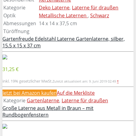
Kategorie
Deko Laterne
,
Laterne für draußen
Optik
Metallische Laternen
,
Schwarz
Abmessungen
14 x 14 x 37,5 cm
Türöffnung
Gartenfreude Edelstahl Laterne Gartenlaterne, silber,
15.5 x 15 x 37 cm
31,25 €
inkl. 19% gesetzlicher MwSt.
Zuletzt aktualisiert am: 9. Juni 2019 02:49
*
Jetzt bei Amazon kaufen
Auf die Merkliste
Kategorie
Gartenlaterne
,
Laterne für draußen
Große Laterne aus Metall in Braun – mit
Rundbogenfenstern