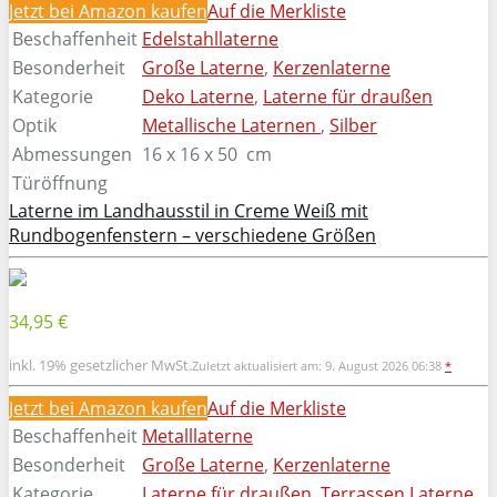
Jetzt bei Amazon kaufen
Auf die Merkliste
Beschaffenheit
Edelstahllaterne
Besonderheit
Große Laterne
,
Kerzenlaterne
Kategorie
Deko Laterne
,
Laterne für draußen
Optik
Metallische Laternen
,
Silber
Abmessungen
16 x 16 x 50 cm
Türöffnung
Laterne im Landhausstil in Creme Weiß mit
Rundbogenfenstern – verschiedene Größen
34,95 €
inkl. 19% gesetzlicher MwSt.
Zuletzt aktualisiert am: 9. August 2026 06:38
*
Jetzt bei Amazon kaufen
Auf die Merkliste
Beschaffenheit
Metalllaterne
Besonderheit
Große Laterne
,
Kerzenlaterne
Kategorie
Laterne für draußen
,
Terrassen Laterne