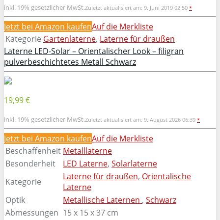
inkl. 19% gesetzlicher MwSt.
Zuletzt aktualisiert am: 9. Juni 2019 02:50
*
Jetzt bei Amazon kaufen
Auf die Merkliste
Kategorie
Gartenlaterne
,
Laterne für draußen
Laterne LED-Solar – Orientalischer Look – filigran
pulverbeschichtetes Metall Schwarz
19,99 €
inkl. 19% gesetzlicher MwSt.
Zuletzt aktualisiert am: 9. August 2026 06:39
*
Jetzt bei Amazon kaufen
Auf die Merkliste
Beschaffenheit
Metalllaterne
Besonderheit
LED Laterne
,
Solarlaterne
Laterne für draußen
,
Orientalische
Kategorie
Laterne
Optik
Metallische Laternen
,
Schwarz
Abmessungen
15 x 15 x 37 cm