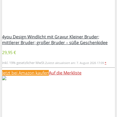
4you Design Windlicht mit Gravur Kleiner Bruder;
mittlerer Bruder; großer Bruder – süße Geschenkidee
29,95 €
inkl. 19% gesetzlicher MwSt.
Zuletzt aktualisiert am: 7. August 2026 17:09
*
Jetzt bei Amazon kaufen
Auf die Merkliste