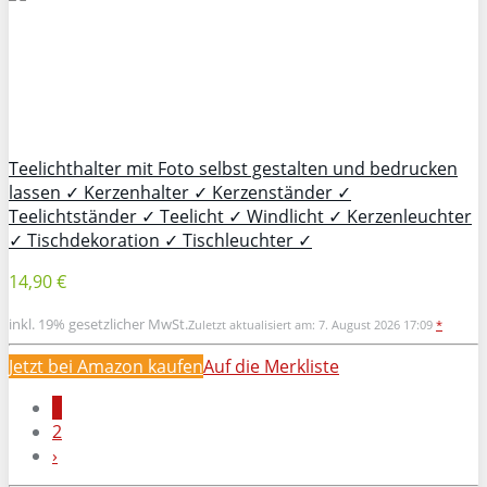
Teelichthalter mit Foto selbst gestalten und bedrucken
lassen ✓ Kerzenhalter ✓ Kerzenständer ✓
Teelichtständer ✓ Teelicht ✓ Windlicht ✓ Kerzenleuchter
✓ Tischdekoration ✓ Tischleuchter ✓
14,90 €
inkl. 19% gesetzlicher MwSt.
Zuletzt aktualisiert am: 7. August 2026 17:09
*
Jetzt bei Amazon kaufen
Auf die Merkliste
1
2
›