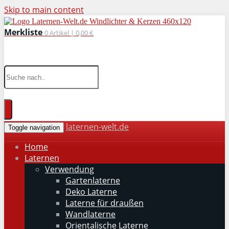
Skip to main content
Merkliste
0
Artikel |
0,00 €
wohnaccessoires für drinnen und draußen
laternen-welt.de
Toggle navigation
Home
Laternen
Verwendung
Gartenlaterne
Deko Laterne
Laterne für draußen
Wandlaterne
Orientalische Laterne