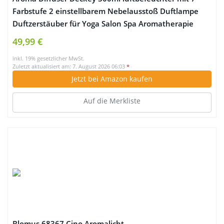
Farbstufe 2 einstellbarem Nebelausstoß Duftlampe
Duftzerstäuber für Yoga Salon Spa Aromatherapie
Schlafzimmer Baby Kinderzimmer Hotel(Walnuss)
49,99 €
inkl. 19% gesetzlicher MwSt.
Zuletzt aktualisiert am: 7. August 2026 06:03
*
Jetzt bei Amazon kaufen
Auf die Merkliste
Blomus 68367 Cino Aromalicht