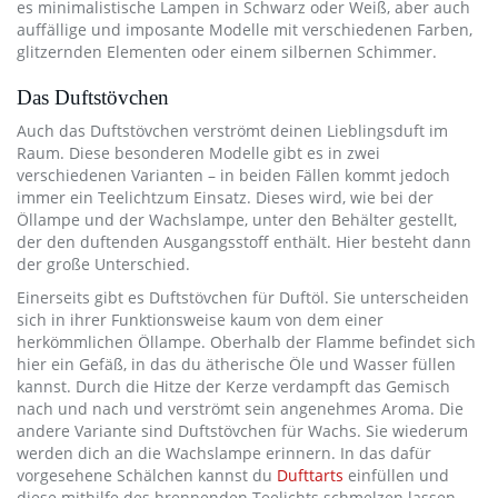
es minimalistische Lampen in Schwarz oder Weiß, aber auch
auffällige und imposante Modelle mit verschiedenen Farben,
glitzernden Elementen oder einem silbernen Schimmer.
Das Duftstövchen
Auch das Duftstövchen verströmt deinen Lieblingsduft im
Raum. Diese besonderen Modelle gibt es in zwei
verschiedenen Varianten – in beiden Fällen kommt jedoch
immer ein Teelichtzum Einsatz. Dieses wird, wie bei der
Öllampe und der Wachslampe, unter den Behälter gestellt,
der den duftenden Ausgangsstoff enthält. Hier besteht dann
der große Unterschied.
Einerseits gibt es Duftstövchen für Duftöl. Sie unterscheiden
sich in ihrer Funktionsweise kaum von dem einer
herkömmlichen Öllampe. Oberhalb der Flamme befindet sich
hier ein Gefäß, in das du ätherische Öle und Wasser füllen
kannst. Durch die Hitze der Kerze verdampft das Gemisch
nach und nach und verströmt sein angenehmes Aroma. Die
andere Variante sind Duftstövchen für Wachs. Sie wiederum
werden dich an die Wachslampe erinnern. In das dafür
vorgesehene Schälchen kannst du
Dufttarts
einfüllen und
diese mithilfe des brennenden Teelichts schmelzen lassen.