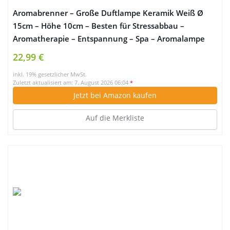
Aromabrenner – Große Duftlampe Keramik Weiß Ø
15cm – Höhe 10cm – Besten für Stressabbau –
Aromatherapie – Entspannung – Spa – Aromalampe
für Raumdüfte & Ätherische Öle – Duftlampe für
22,99 €
Raumerfrischung
inkl. 19% gesetzlicher MwSt.
Zuletzt aktualisiert am: 7. August 2026 06:04
*
Jetzt bei Amazon kaufen
Auf die Merkliste