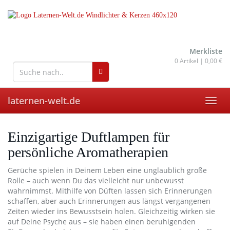
Skip
to
main
content
wohnaccessoires für drinnen
und draußen
Merkliste
0
Artikel |
0,00 €
laternen-welt.de
Toggl
navig
Einzigartige Duftlampen für
persönliche Aromatherapien
Gerüche spielen in Deinem Leben eine unglaublich große
Rolle – auch wenn Du das vielleicht nur unbewusst
wahrnimmst. Mithilfe von Düften lassen sich Erinnerungen
schaffen, aber auch Erinnerungen aus längst vergangenen
Zeiten wieder ins Bewusstsein holen. Gleichzeitig wirken sie
auf Deine Psyche aus – sie haben einen beruhigenden