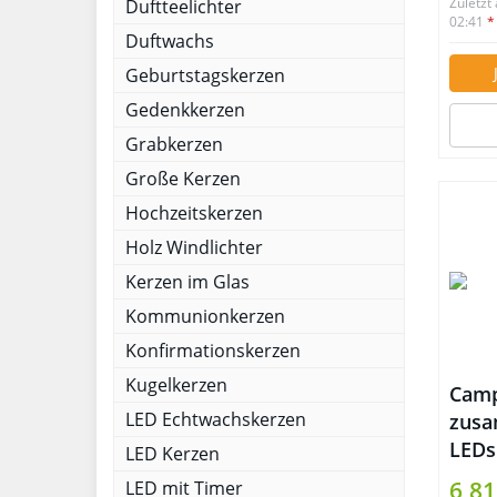
Zuletzt
Duftteelichter
02:41
*
Duftwachs
Geburtstagskerzen
Gedenkkerzen
Grabkerzen
Große Kerzen
Hochzeitskerzen
Holz Windlichter
Kerzen im Glas
Kommunionkerzen
Konfirmationskerzen
Kugelkerzen
Camp
LED Echtwachskerzen
zusa
LEDs
LED Kerzen
Daue
6,81
LED mit Timer