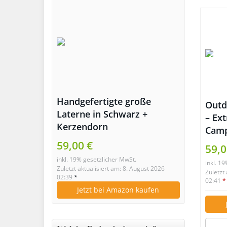
Handgefertigte große
Outd
Laterne in Schwarz +
– Ex
Kerzendorn
Camp
Leuc
59,00 €
59,0
inkl. 19% gesetzlicher MwSt.
inkl. 1
Zuletzt aktualisiert am: 8. August 2026
Zuletzt
02:39
*
02:41
*
Jetzt bei Amazon kaufen