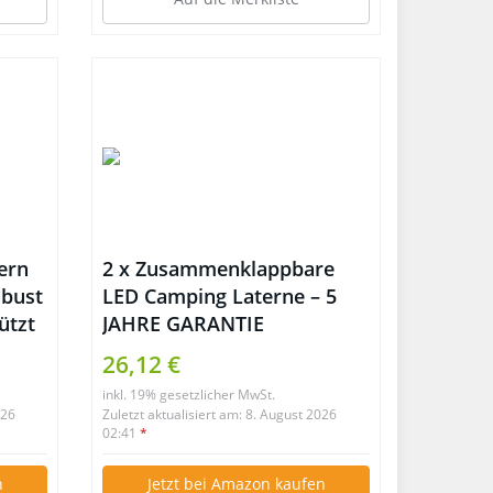
ern
2 x Zusammenklappbare
obust
LED Camping Laterne – 5
ützt
JAHRE GARANTIE
26,12 €
inkl. 19% gesetzlicher MwSt.
026
Zuletzt aktualisiert am: 8. August 2026
02:41
*
n
Jetzt bei Amazon kaufen