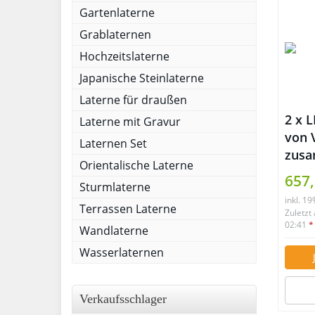
Gartenlaterne
Grablaternen
Hochzeitslaterne
Japanische Steinlaterne
Laterne für draußen
2 x 
Laterne mit Gravur
von 
Laternen Set
zusa
Orientalische Laterne
Hell
657,
Sturmlaterne
inkl. 1
Terrassen Laterne
Zuletzt
02:41
*
Wandlaterne
Wasserlaternen
Verkaufsschlager