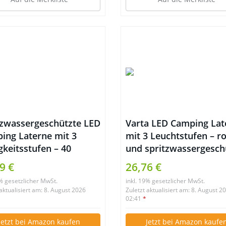
tzwassergeschützte LED
Varta LED Camping Lat
ing Laterne mit 3
mit 3 Leuchtstufen – r
gkeitsstufen – 40
und spritzwassergesch
den Laufzeit
9 €
26,76 €
9% gesetzlicher MwSt.
inkl. 19% gesetzlicher MwSt.
 aktualisiert am: 8. August 2026
Zuletzt aktualisiert am: 8. August 2
02:41
*
Jetzt bei Amazon kaufen
Jetzt bei Amazon kaufe