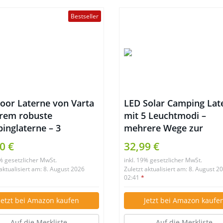
Bestseller
oor Laterne von Varta
LED Solar Camping Lat
trem robuste
mit 5 Leuchtmodi –
inglaterne – 3
mehrere Wege zur
htmodi
Wiederaufladung
0 €
32,99 €
9% gesetzlicher MwSt.
inkl. 19% gesetzlicher MwSt.
 aktualisiert am: 8. August 2026
Zuletzt aktualisiert am: 8. August 2
02:41
*
Jetzt bei Amazon kaufen
Jetzt bei Amazon kaufe
Auf die Merkliste
Auf die Merkliste