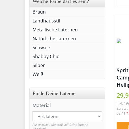
Welche Farbe darf es sein?
Braun
Landhausstil
Metallische Laternen
Natürliche Laternen
Schwarz
Shabby Chic
Silber
Spri
Weiß
Camp
Helli
Stun
Finde Deine Laterne
29,9
inkl. 1
Material
Zuletzt
02:41
*
Aus welchem Material soll Deine Laterne
bestehen?