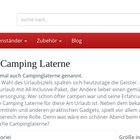
wohnaccessoires für drinnen und draußen
enständer
Zubehör
Blog
 Camping Laterne
al auch Campinglaterne genannt.
 Wahl des Urlaubsziels spalten sich heutzutage die Geister
urlaub mit All-Inclusive-Paket, der Andere lieber einen ge
versorgung. Wer schon öfter campen war und seine Erfahrun
ge Camping Laterne für diese Art Urlaub ist. Neben dem be
mitteln und anderen praktischen Gadgets, spielt vor allem 
ereich eine Rolle. Denn was wäre ein schöner Abend bei
sche Campinglaterne?
oriei
Größe i