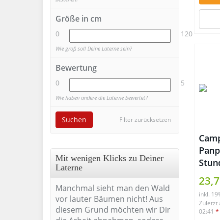
Größe in cm
0
120
Wie groß soll Deine Laterne sein?
Bewertung
0
5
Wie haben andere die Laterne bewertet?
Suchen
Filter zurücksetzen
Camp
Panp
Mit wenigen Klicks zu Deiner
Stun
Laterne
23,7
Manchmal sieht man den Wald
inkl. 1
vor lauter Bäumen nicht! Aus
Zuletzt
diesem Grund möchten wir Dir
02:41
*