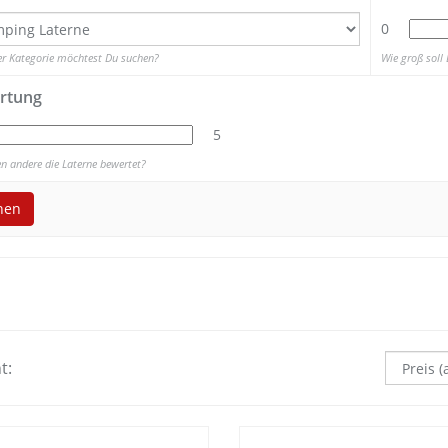
0
er Kategorie möchtest Du suchen?
Wie groß soll 
rtung
5
n andere die Laterne bewertet?
hen
t: