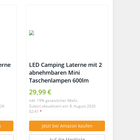
erne
LED Camping Laterne mit 2
abnehmbaren Mini
Taschenlampen 600lm
29,99 €
inkl. 19% gesetzlicher MwSt.
026
Zuletzt aktualisiert am: 8. August 2026
02:41
*
n
Jetzt bei Amazon kaufen
Auf die Merkliste