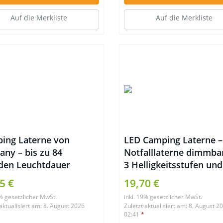
Auf die Merkliste
Auf die Merkliste
ing Laterne von
LED Camping Laterne –
any – bis zu 84
Notfalllaterne dimmba
den Leuchtdauer
3 Helligkeitsstufen und
Akkuzustandsanzeige
5 €
19,70 €
9% gesetzlicher MwSt.
inkl. 19% gesetzlicher MwSt.
 aktualisiert am: 8. August 2026
Zuletzt aktualisiert am: 8. August 2
02:41
*