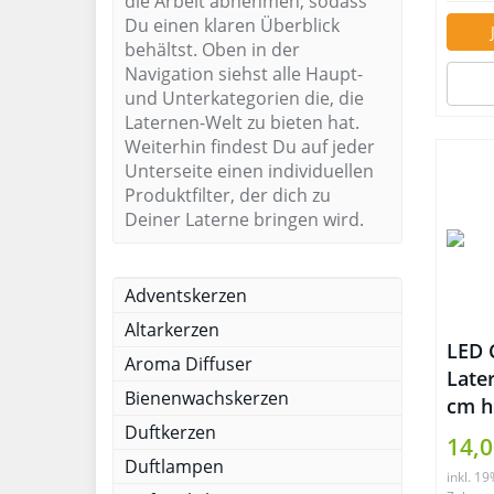
die Arbeit abnehmen, sodass
Du einen klaren Überblick
behältst. Oben in der
Navigation siehst alle Haupt-
und Unterkategorien die, die
Laternen-Welt zu bieten hat.
Weiterhin findest Du auf jeder
Unterseite einen individuellen
Produktfilter, der dich zu
Deiner Laterne bringen wird.
Adventskerzen
Altarkerzen
LED 
Aroma Diffuser
Late
Bienenwachskerzen
cm h
Duftkerzen
Helli
14,0
Stun
Duftlampen
inkl. 1