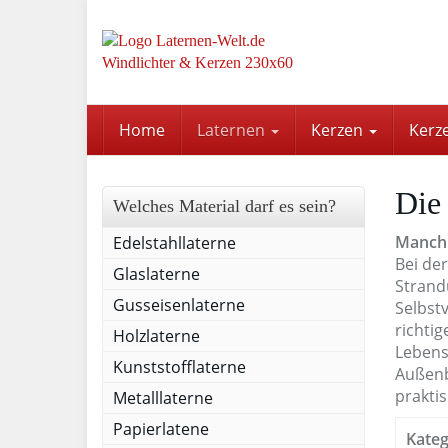
Skip
to
main
content
Home
Laternen
Kerzen
Kerz
Die
Welches Material darf es sein?
Manchm
Edelstahllaterne
Bei der
Glaslaterne
Strand
Gusseisenlaterne
Selbst
richti
Holzlaterne
Lebens
Kunststofflaterne
Außenb
prakti
Metalllaterne
Papierlatene
Kateg