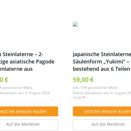
 Steinlaterne – 2-
Japanische Steinlaterne
kige asiatische Pagode
Säulenform „Yukimi“ –
enlaterne aus
bestehend aus 6 Teilen
stein
0 €
59,00 €
9% gesetzlicher MwSt.
inkl. 19% gesetzlicher MwSt.
 aktualisiert am: 6. August 2026
Zuletzt aktualisiert am: 6. August 2
10:42
*
Jetzt bei Amazon kaufen
Jetzt bei Amazon kaufe
Auf die Merkliste
Auf die Merkliste