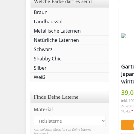
Welche Farbe darf es sein?
Braun
Landhausstil
Metallische Laternen
Natürliche Laternen
Schwarz
Shabby Chic
Gart
Silber
Japan
Weiß
wint
39,0
Finde Deine Laterne
inkl. 1
Zuletzt
Material
10:42
*
Aus welchem Material soll Deine Laterne
bestehen?