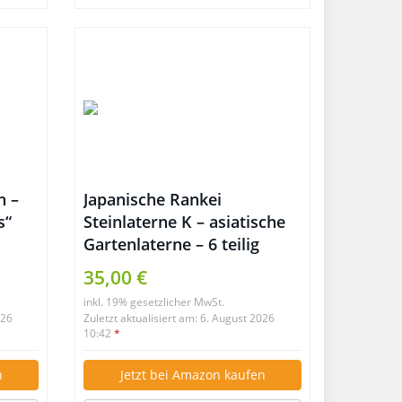
n –
Japanische Rankei
s“
Steinlaterne K – asiatische
Gartenlaterne – 6 teilig
winterfest
35,00 €
inkl. 19% gesetzlicher MwSt.
026
Zuletzt aktualisiert am: 6. August 2026
10:42
*
n
Jetzt bei Amazon kaufen