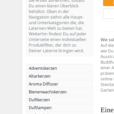
die Arbeit abnehmen, sodass
Du einen klaren Überblick
behältst. Oben in der
Navigation siehst alle Haupt-
und Unterkategorien die, die
Laternen-Welt zu bieten hat.
Weiterhin findest Du auf jeder
Unterseite einen individuellen
Wie so
Produktfilter, der dich zu
Auf di
Deiner Laterne bringen wird.
wie Du
Ausstra
Buddha
einer 
Adventskerzen
präsen
Altarkerzen
online 
Aroma Diffuser
Steinla
Garten
Bienenwachskerzen
Duftkerzen
Duftlampen
Eine