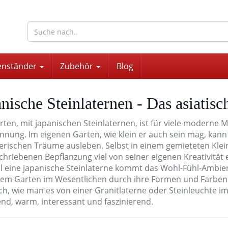
wohnaccessoires für drinnen und draußen
enständer
Zubehör
Blog
nische Steinlaternen - Das asiatisc
ten, mit japanischen Steinlaternen, ist für viele moderne 
nnung. Im eigenen Garten, wie klein er auch sein mag, kann
terischen Träume ausleben. Selbst in einem gemieteten Klei
hriebenen Bepflanzung viel von seiner eigenen Kreativität e
el eine japanische Steinlaterne kommt das Wohl-Fühl-Ambien
nem Garten im Wesentlichen durch ihre Formen und Farben.
ch, wie man es von einer Granitlaterne oder Steinleuchte im
end, warm, interessant und faszinierend.