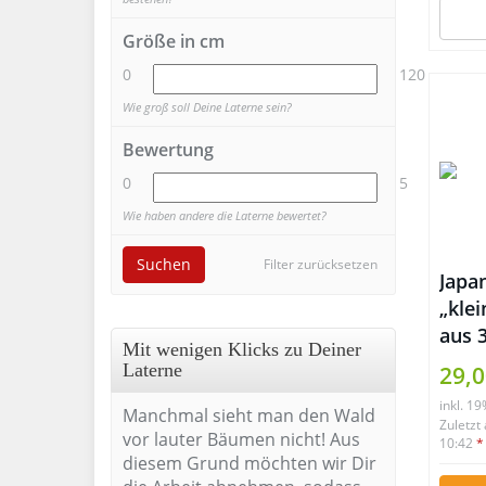
Größe in cm
0
120
Wie groß soll Deine Laterne sein?
Bewertung
0
5
Wie haben andere die Laterne bewertet?
Suchen
Filter zurücksetzen
Japan
„kle
aus 3
Mit wenigen Klicks zu Deiner
Laterne
29,0
inkl. 1
Manchmal sieht man den Wald
Zuletzt
vor lauter Bäumen nicht! Aus
10:42
*
diesem Grund möchten wir Dir