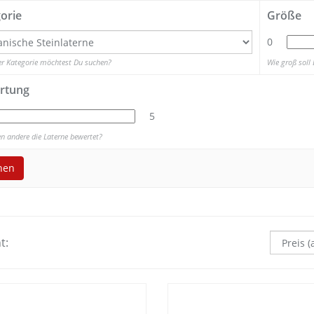
orie
Größe
0
er Kategorie möchtest Du suchen?
Wie groß soll 
rtung
5
n andere die Laterne bewertet?
hen
t: