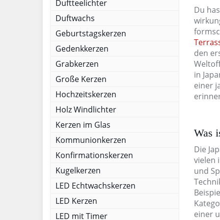
Duftteelichter
Du has
Duftwachs
wirkun
formsc
Geburtstagskerzen
Terras
Gedenkkerzen
den er
Grabkerzen
Weltof
in Jap
Große Kerzen
einer 
Hochzeitskerzen
erinne
Holz Windlichter
Kerzen im Glas
Was i
Kommunionkerzen
Die Jap
Konfirmationskerzen
vielen 
Kugelkerzen
und Sp
Technik
LED Echtwachskerzen
Beispie
LED Kerzen
Katego
einer 
LED mit Timer