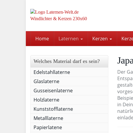
Skip
to
main
content
Home
Laternen
Kerzen
Kerz
Japa
Welches Material darf es sein?
Der Gar
Edelstahllaterne
Entspa
Glaslaterne
gestal
Gusseisenlaterne
vorgesc
Beispi
Holzlaterne
in Dei
Kunststofflaterne
natürli
einlad
Metalllaterne
Papierlatene