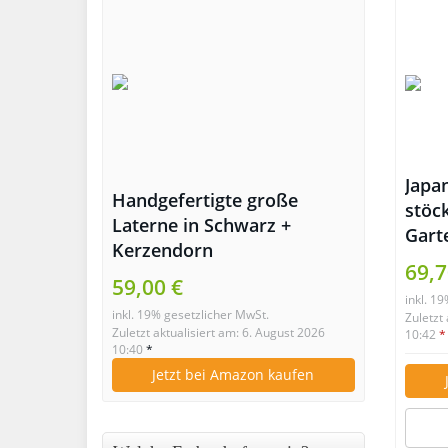
Japan
Handgefertigte große
stöc
Laterne in Schwarz +
Gart
Kerzendorn
Sand
69,7
59,00 €
inkl. 1
inkl. 19% gesetzlicher MwSt.
Zuletzt
Zuletzt aktualisiert am: 6. August 2026
10:42
*
10:40
*
Jetzt bei Amazon kaufen