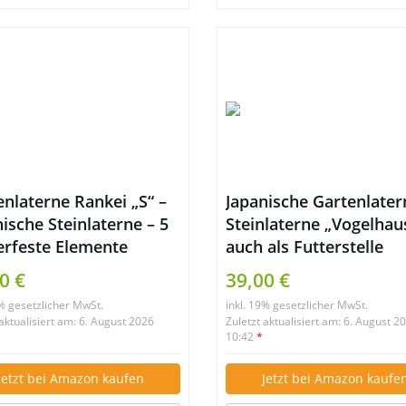
enlaterne Rankei „S“ –
Japanische Gartenlater
ische Steinlaterne – 5
Steinlaterne „Vogelhau
erfeste Elemente
auch als Futterstelle
geeignet
0 €
39,00 €
9% gesetzlicher MwSt.
inkl. 19% gesetzlicher MwSt.
 aktualisiert am: 6. August 2026
Zuletzt aktualisiert am: 6. August 2
10:42
*
Jetzt bei Amazon kaufen
Jetzt bei Amazon kaufe