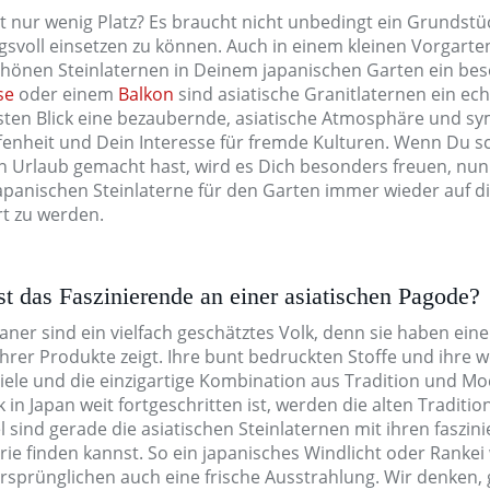
t nur wenig Platz? Es braucht nicht unbedingt ein Grundstü
gsvoll einsetzen zu können. Auch in einem kleinen Vorgarte
hönen Steinlaternen in Deinem japanischen Garten ein bes
se
oder einem
Balkon
sind asiatische Granitlaternen ein ec
sten Blick eine bezaubernde, asiatische Atmosphäre und s
fenheit und Dein Interesse für fremde Kulturen. Wenn Du 
an Urlaub gemacht hast, wird es Dich besonders freuen, n
japanischen Steinlaterne für den Garten immer wieder auf 
rt zu werden.
st das Faszinierende an einer asiatischen Pagode?
aner sind ein vielfach geschätztes Volk, denn sie haben eine 
ihrer Produkte zeigt. Ihre bunt bedruckten Stoffe und ihre
iele und die einzigartige Kombination aus Tradition und Mo
 in Japan weit fortgeschritten ist, werden die alten Traditi
l sind gerade die asiatischen Steinlaternen mit ihren faszin
rie finden kannst. So ein japanisches Windlicht oder Rankei
ursprünglichen auch eine frische Ausstrahlung. Wir denken,