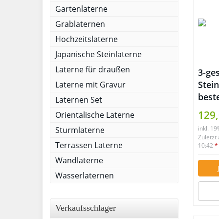
Gartenlaterne
Grablaternen
Hochzeitslaterne
Japanische Steinlaterne
Laterne für draußen
3-ge
Stein
Laterne mit Gravur
best
Laternen Set
129,
Orientalische Laterne
inkl. 1
Sturmlaterne
Zuletzt
Terrassen Laterne
10:42
*
Wandlaterne
Wasserlaternen
Verkaufsschlager