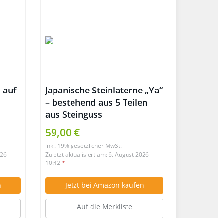
 auf
Japanische Steinlaterne „Ya“
– bestehend aus 5 Teilen
aus Steinguss
59,00 €
inkl. 19% gesetzlicher MwSt.
026
Zuletzt aktualisiert am: 6. August 2026
10:42
*
n
Jetzt bei Amazon kaufen
Auf die Merkliste