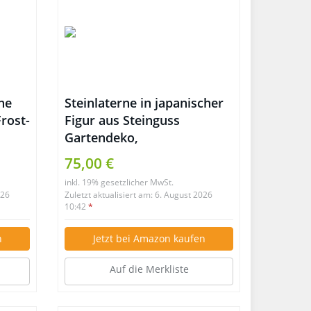
ne
Steinlaterne in japanischer
Frost-
Figur aus Steinguss
Gartendeko,
witterungsbeständig
75,00 €
inkl. 19% gesetzlicher MwSt.
026
Zuletzt aktualisiert am: 6. August 2026
10:42
*
n
Jetzt bei Amazon kaufen
Auf die Merkliste