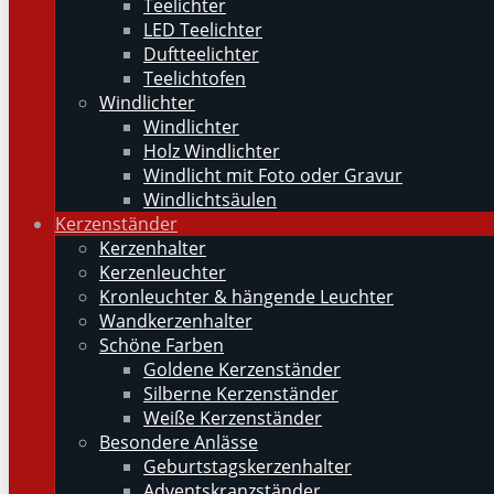
Teelichter
LED Teelichter
Duftteelichter
Teelichtofen
Windlichter
Windlichter
Holz Windlichter
Windlicht mit Foto oder Gravur
Windlichtsäulen
Kerzenständer
Kerzenhalter
Kerzenleuchter
Kronleuchter & hängende Leuchter
Wandkerzenhalter
Schöne Farben
Goldene Kerzenständer
Silberne Kerzenständer
Weiße Kerzenständer
Besondere Anlässe
Geburtstagskerzenhalter
Adventskranzständer