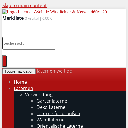
Skip to main content
Merkliste
0
Artikel |
0,00 €
wohnaccessoires für drinnen und draußen
laternen-welt.de
Toggle navigation
Home
Laternen
Verwendung
Gartenlaterne
Deko Laterne
Laterne für draußen
Wandlaterne
Orientalische Laterne