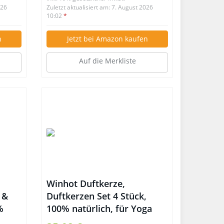
026
Zuletzt aktualisiert am: 7. August 2026
10:02
*
n
Jetzt bei Amazon kaufen
Auf die Merkliste
Winhot Duftkerze,
 &
Duftkerzen Set 4 Stück,
%
100% natürlich, für Yoga
td
Spa,