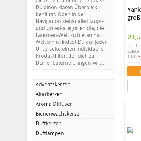
die Arbeit abnehmen, sodass
Du einen klaren Überblick
Yank
behältst. Oben in der
groß
Navigation siehst alle Haupt-
und Unterkategorien die, die
Laternen-Welt zu bieten hat.
24,5
Weiterhin findest Du auf jeder
inkl. 1
Unterseite einen individuellen
Zuletzt
Produktfilter, der dich zu
10:01
*
Deiner Laterne bringen wird.
Adventskerzen
Altarkerzen
Aroma Diffuser
Bienenwachskerzen
Duftkerzen
Duftlampen