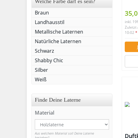
Welche Farbe darf es sein?
35,0
Braun
Landhausstil
inkl. 1
Zuletzt
Metallische Laternen
10:02
*
Natürliche Laternen
Schwarz
Shabby Chic
Silber
Weiß
Finde Deine Laterne
Material
Aus welchem Material soll Deine Laterne
Duft
bestehen?