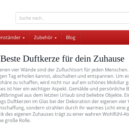
wohnaccessoires für drinnen und draußen
enständer
Zubehör
Blog
 Beste Duftkerze für dein Zuhause
genen vier Wände sind der Zufluchtsort für jeden Menschen
igen Tag erholen kannst, abschalten und entspannen. Um ein
häre zu schaffen, wird nicht nur auf ein schönes Mobiliar g
es ist hier ein wichtiger Aspekt. Gemälde und persönliche 
 Mitbringsel aus dem letzten Urlaub sind beliebte Objekte.
ngs Duftkerzen im Glas bei der Dekoration der eigenen vier 
Anschaffung, sondern strahlen durch ihr warmes Licht eine 
tik des eigenen Zuhauses trägt zu einer wahren Wohlfühl-At
ne große Rolle.