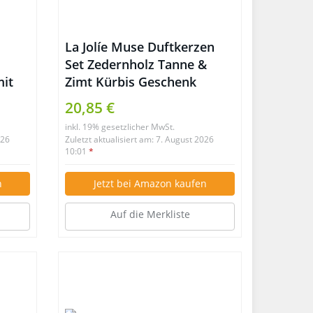
La Jolíe Muse Duftkerzen
Set Zedernholz Tanne &
mit
Zimt Kürbis Geschenk
Kerze, 100% Sojawachs, je
20,85 €
185g 45Std
inkl. 19% gesetzlicher MwSt.
n
026
Zuletzt aktualisiert am: 7. August 2026
ssage
10:01
*
en
n
Jetzt bei Amazon kaufen
Auf die Merkliste