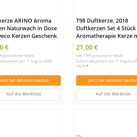
kerze ARINO Aroma
T98 Duftkerze, 2018
en Naturwach in Dose
Duftkerzen Set 4 Stück
Deco Kerzen Geschenk
Aromatherapie Kerze 
– Natürliches Aromen
Baumwolldocht von
0 €
21,00 €
Rose Zitrone Labendel
Frühling frisch Violett
9% gesetzlicher MwSt.
inkl. 19% gesetzlicher MwSt.
elmeer für
Lavendel und Apfelwei
 aktualisiert am: 7. August 2026
Zuletzt aktualisiert am: 7. August 2
pannung Diffuser und
Duft, für Yoga Spa Ma
10:01
*
atherapie
Geburtstag Weihnacht
Jetzt bei Amazon kaufen
Jetzt bei Amazon kaufe
Valentinstag
Auf die Merkliste
Auf die Merkliste