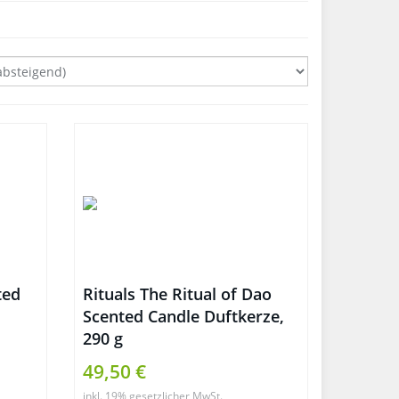
ted
Rituals The Ritual of Dao
Scented Candle Duftkerze,
290 g
49,50 €
inkl. 19% gesetzlicher MwSt.