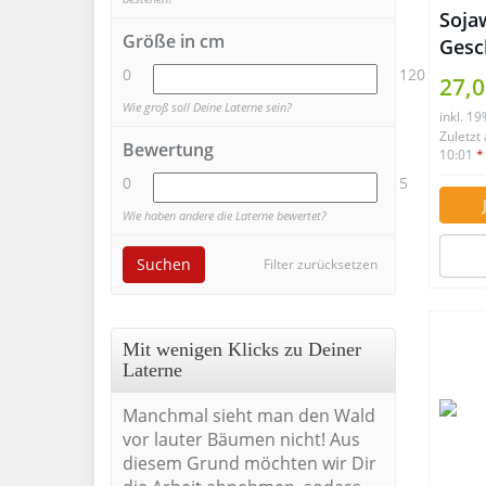
Soja
Größe in cm
Gesc
60St
0
120
27,0
Wie groß soll Deine Laterne sein?
inkl. 1
Zuletzt
Bewertung
10:01
*
0
5
Wie haben andere die Laterne bewertet?
Suchen
Filter zurücksetzen
Mit wenigen Klicks zu Deiner
Laterne
Manchmal sieht man den Wald
vor lauter Bäumen nicht! Aus
diesem Grund möchten wir Dir