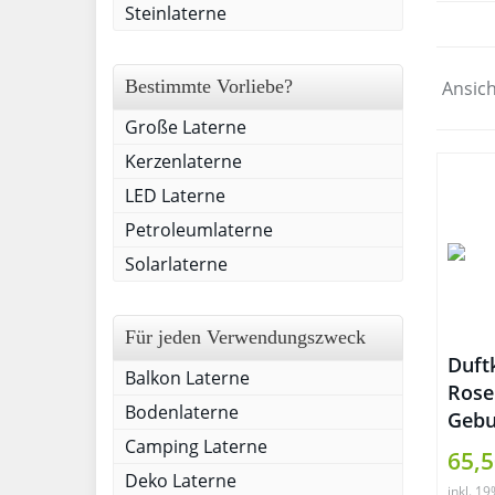
Steinlaterne
Bestimmte Vorliebe?
Ansich
Große Laterne
Kerzenlaterne
LED Laterne
Petroleumlaterne
Solarlaterne
Für jeden Verwendungszweck
Duft
Balkon Laterne
Rose
Bodenlaterne
Gebu
Camping Laterne
äthe
65,5
Arom
Deko Laterne
inkl. 1