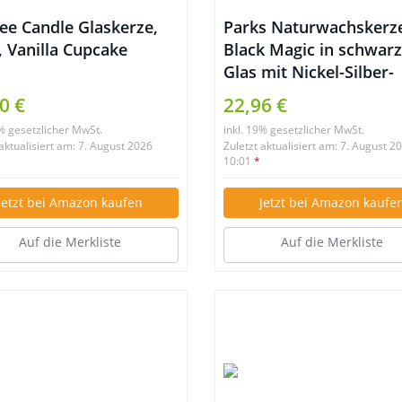
ee Candle Glaskerze,
Parks Naturwachskerz
, Vanilla Cupcake
Black Magic in schwar
Glas mit Nickel-Silber-
Deckel, Bergamotte, Ro
0 €
22,96 €
Patschuli, Lavendel un
9% gesetzlicher MwSt.
inkl. 19% gesetzlicher MwSt.
Rosmarin, 235 g, in
 aktualisiert am: 7. August 2026
Zuletzt aktualisiert am: 7. August 2
Geschenkverpackung
10:01
*
Jetzt bei Amazon kaufen
Jetzt bei Amazon kaufe
Auf die Merkliste
Auf die Merkliste