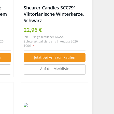
e
Shearer Candles SCC791
zem
Viktorianische Winterkerze,
Schwarz
se,
22,96 €
d
inkl. 19% gesetzlicher MwSt.
026
Zuletzt aktualisiert am: 7. August 2026
10:01
*
n
Jetzt bei Amazon kaufen
Auf die Merkliste