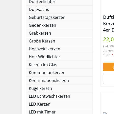
Duftteelichter
Duftwachs
Duft
Geburtstagskerzen
Kerz
Gedenkkerzen
4er 
Grabkerzen
Set 
22,0
Große Kerzen
von 
inkl. 1
Mitt
Hochzeitskerzen
Zuletzt
Ents
10:01
*
Holz Windlichter
Arom
Kerzen im Glas
Kommunionkerzen
Konfirmationskerzen
Kugelkerzen
LED Echtwachskerzen
LED Kerzen
LED mit Timer