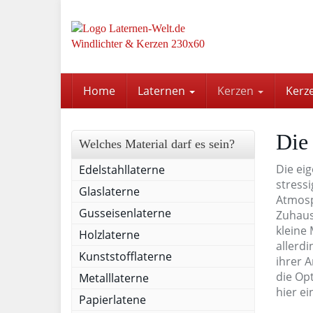
Skip
to
main
content
Home
Laternen
Kerzen
Kerz
Die
Welches Material darf es sein?
Die ei
Edelstahllaterne
stress
Glaslaterne
Atmosp
Gusseisenlaterne
Zuhaus
kleine
Holzlaterne
allerdi
Kunststofflaterne
ihrer 
die Op
Metalllaterne
hier ei
Papierlatene