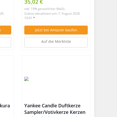
35,02 €
Aromatherapie,Weihnachten,
inkl. 19% gesetzlicher MwSt.
Geburtstag, Valentinstag
026
Zuletzt aktualisiert am: 7. August 2026
10:01
*
n
Jetzt bei Amazon kaufen
Auf die Merkliste
akura
Yankee Candle Duftkerze
Sampler/Votivkerze Kerzen