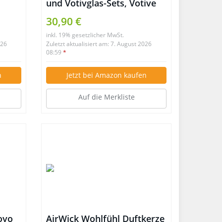
und Votivglas-Sets, Votive
Samplers Set of 10
30,90 €
inkl. 19% gesetzlicher MwSt.
026
Zuletzt aktualisiert am: 7. August 2026
08:59
*
n
Jetzt bei Amazon kaufen
Auf die Merkliste
oyo
AirWick Wohlfühl Duftkerze