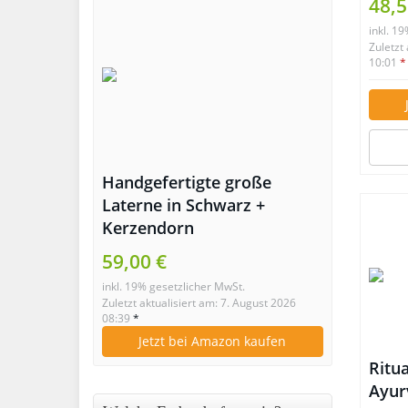
48,5
inkl. 1
Zuletzt
10:01
*
Handgefertigte große
Laterne in Schwarz +
Kerzendorn
59,00 €
inkl. 19% gesetzlicher MwSt.
Zuletzt aktualisiert am: 7. August 2026
08:39
*
Jetzt bei Amazon kaufen
Ritua
Ayur