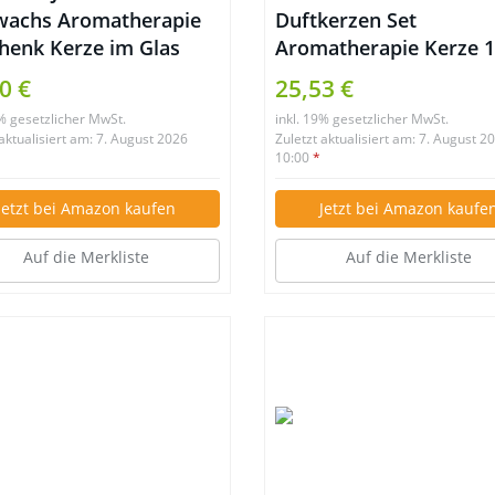
wachs Aromatherapie
Duftkerzen Set
henk Kerze im Glas
Aromatherapie Kerze 
d
Sojawachs mit Angen
0 €
25,53 €
Düften für Baden
9% gesetzlicher MwSt.
inkl. 19% gesetzlicher MwSt.
Wohnzimmer Körper
 aktualisiert am: 7. August 2026
Zuletzt aktualisiert am: 7. August 2
Entspannung
10:00
*
Jetzt bei Amazon kaufen
Jetzt bei Amazon kaufe
Auf die Merkliste
Auf die Merkliste