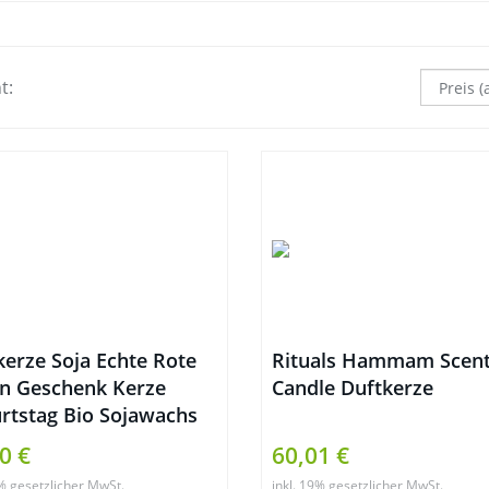
t:
kerze Soja Echte Rote
Rituals Hammam Scen
n Geschenk Kerze
Candle Duftkerze
rtstag Bio Sojawachs
risches Öl
0 €
60,01 €
atherapie
9% gesetzlicher MwSt.
inkl. 19% gesetzlicher MwSt.