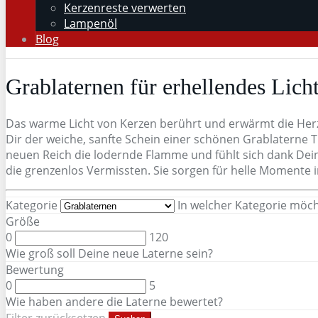
Kerzenreste verwerten
Lampenöl
Blog
Grablaternen für erhellendes Lich
Das warme Licht von Kerzen berührt und erwärmt die Herz
Dir der weiche, sanfte Schein einer schönen Grablaterne T
neuen Reich die lodernde Flamme und fühlt sich dank Dei
die grenzenlos Vermissten. Sie sorgen für helle Momente in
Kategorie
In welcher Kategorie möc
Größe
0
120
Wie groß soll Deine neue Laterne sein?
Bewertung
0
5
Wie haben andere die Laterne bewertet?
Filter zurücksetzen