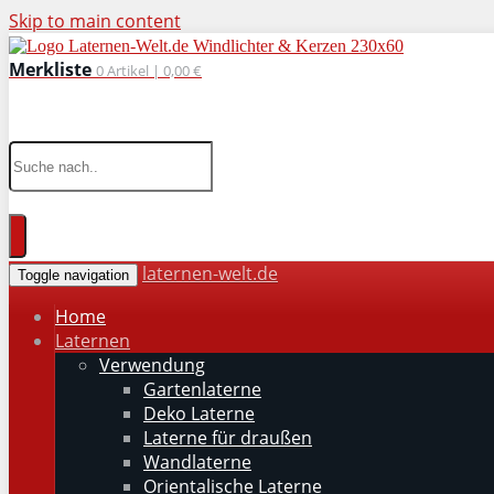
Skip to main content
Merkliste
0
Artikel |
0,00 €
wohnaccessoires für drinnen und draußen
laternen-welt.de
Toggle navigation
Home
Laternen
Verwendung
Gartenlaterne
Deko Laterne
Laterne für draußen
Wandlaterne
Orientalische Laterne