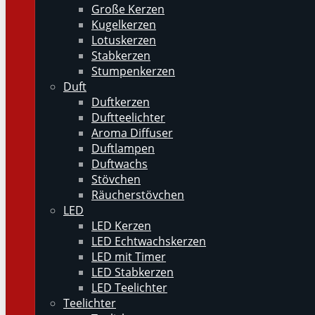
Große Kerzen
Kugelkerzen
Lotuskerzen
Stabkerzen
Stumpenkerzen
Duft
Duftkerzen
Duftteelichter
Aroma Diffuser
Duftlampen
Duftwachs
Stövchen
Räucherstövchen
LED
LED Kerzen
LED Echtwachskerzen
LED mit Timer
LED Stabkerzen
LED Teelichter
Teelichter