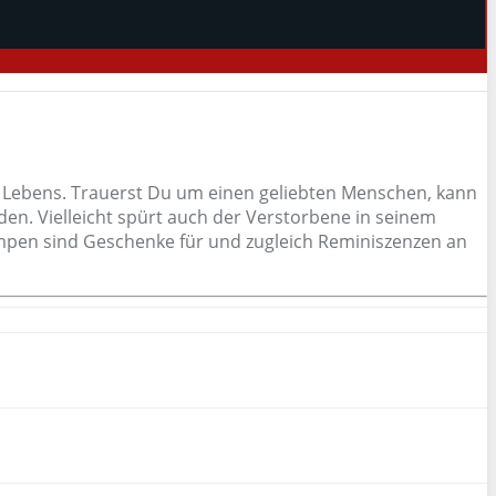
s Lebens. Trauerst Du um einen geliebten Menschen, kann
den. Vielleicht spürt auch der Verstorbene in seinem
mpen sind Geschenke für und zugleich Reminiszenzen an