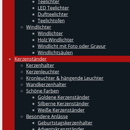
Teelichter
LED Teelichter
Duftteelichter
Teelichtofen
Windlichter
Windlichter
Holz Windlichter
Windlicht mit Foto oder Gravur
Windlichtsäulen
Kerzenständer
Kerzenhalter
Kerzenleuchter
Kronleuchter & hängende Leuchter
Wandkerzenhalter
Schöne Farben
Goldene Kerzenständer
Silberne Kerzenständer
Weiße Kerzenständer
Besondere Anlässe
Geburtstagskerzenhalter
Adventskranzständer