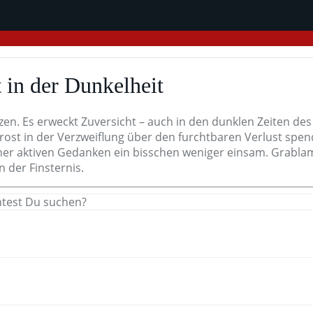
t in der Dunkelheit
en. Es erweckt Zuversicht – auch in den dunklen Zeiten de
rost in der Verzweiflung über den furchtbaren Verlust spen
ner aktiven Gedanken ein bisschen weniger einsam. Grabla
 der Finsternis.
htest Du suchen?