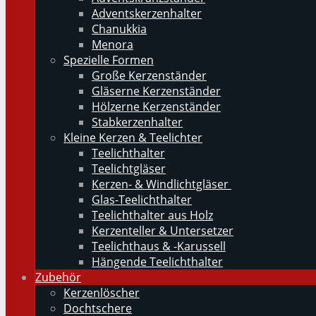
Adventskerzenhalter
Chanukkia
Menora
Spezielle Formen
Große Kerzenständer
Gläserne Kerzenständer
Hölzerne Kerzenständer
Stabkerzenhalter
Kleine Kerzen & Teelichter
Teelichthalter
Teelichtgläser
Kerzen- & Windlichtgläser
Glas-Teelichthalter
Teelichthalter aus Holz
Kerzenteller & Untersetzer
Teelichthaus & -Karussell
Hängende Teelichthalter
Zubehör
Kerzenlöscher
Dochtschere