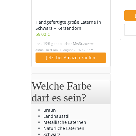
Handgefertigte große Laterne in
Schwarz + Kerzendorn
59,00 €
inkl. 19% gesetzlicher MwSt.
Zuletzt
aktualisiert am: 7. August 2026 12:37
*
Jetzt bei Amazon kaufen
Welche Farbe
darf es sein?
Braun
Landhausstil
Metallische Laternen
Natürliche Laternen
Schwarz