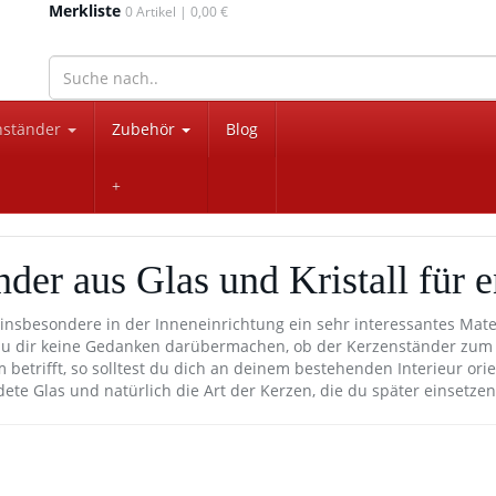
Merkliste
0
Artikel |
0,00 €
wohnaccessoires für drinnen und draußen
nständer
Zubehör
Blog
nder aus Glas und Kristall für
t insbesondere in der Inneneinrichtung ein sehr interessantes Mater
u dir keine Gedanken darübermachen, ob der Kerzenständer zum 
 betrifft, so solltest du dich an deinem bestehenden Interieur orie
ete Glas und natürlich die Art der Kerzen, die du später einsetze