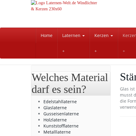
Skip
to
main
content
Home
Laternen
Kerzen
Kerze
Stä
Welches Material
darf es sein?
Glas is
musst d
die Form
Edelstahllaterne
verwend
Glaslaterne
Gusseisenlaterne
Holzlaterne
Kunststofflaterne
Metalllaterne