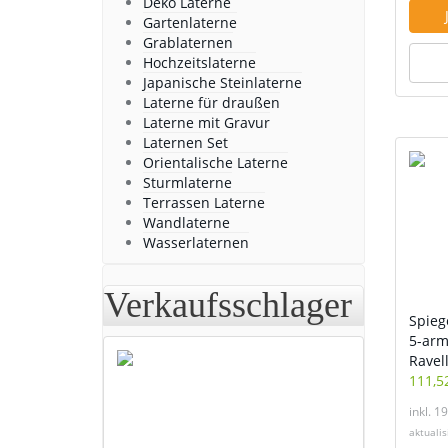
Deko Laterne
Gartenlaterne
Grablaternen
Hochzeitslaterne
Japanische Steinlaterne
Laterne für draußen
Laterne mit Gravur
Laternen Set
Orientalische Laterne
Sturmlaterne
Terrassen Laterne
Wandlaterne
Wasserlaternen
Verkaufsschlager
Spieg
5-armi
Ravel
111,5
inkl. 1
aktuali