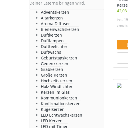
Deiner Laterne bringen wird.
Kerze
42,03
Adventskerzen
Altarkerzen
inkl. 1
Aroma Diffuser
aktuali
Bienenwachskerzen
Duftkerzen
Duftlampen
Duftteelichter
Duftwachs
Geburtstagskerzen
Gedenkkerzen
Grabkerzen
Große Kerzen
Hochzeitskerzen
Holz Windlichter
Kerzen im Glas
Kommunionkerzen
Konfirmationskerzen
Kugelkerzen
LED Echtwachskerzen
LED Kerzen
LED mit Timer