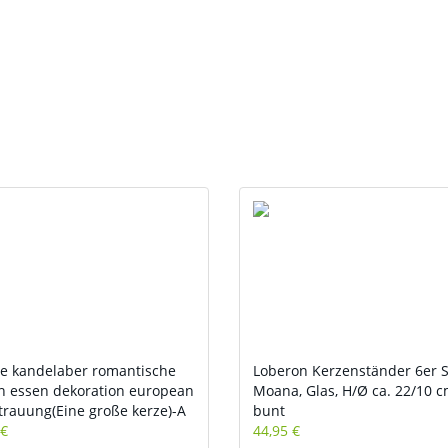
e kandelaber romantische
Loberon Kerzenständer 6er S
n essen dekoration european
Moana, Glas, H/Ø ca. 22/10 c
 trauung(Eine große kerze)-A
bunt
 €
44,95 €