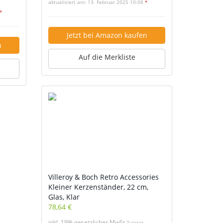
aktualisiert am: 13. Februar 2025 10:08
*
*
Jetzt bei Amazon kaufen
n
Auf die Merkliste
Villeroy & Boch Retro Accessories
Kleiner Kerzenständer, 22 cm,
Glas, Klar
78,64 €
inkl. 19% gesetzlicher MwSt.
Zuletzt