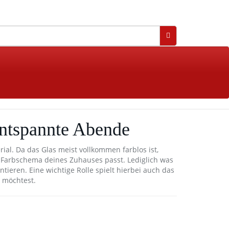
 entspannte Abende
ial. Da das Glas meist vollkommen farblos ist,
Farbschema deines Zuhauses passt. Lediglich was
ntieren. Eine wichtige Rolle spielt hierbei auch das
n möchtest.