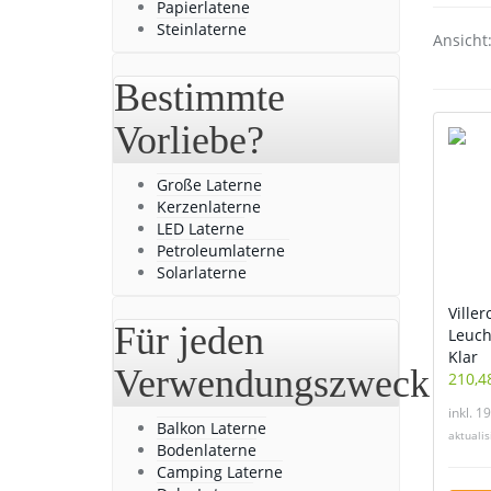
Papierlatene
Steinlaterne
Ansicht
Bestimmte
Vorliebe?
Große Laterne
Kerzenlaterne
LED Laterne
Petroleumlaterne
Solarlaterne
Ville
Für jeden
Leucht
Klar
Verwendungszweck
210,4
inkl. 1
Balkon Laterne
aktuali
Bodenlaterne
Camping Laterne