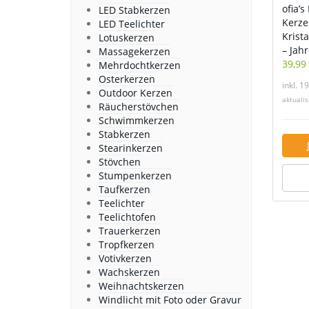
ofia’s
LED Stabkerzen
Kerze
LED Teelichter
Krist
Lotuskerzen
– Jah
Massagekerzen
39,99
Mehrdochtkerzen
Osterkerzen
inkl. 1
Outdoor Kerzen
aktuali
Räucherstövchen
Schwimmkerzen
Stabkerzen
Stearinkerzen
Stövchen
Stumpenkerzen
Taufkerzen
Teelichter
Teelichtofen
Trauerkerzen
Tropfkerzen
Votivkerzen
Wachskerzen
Weihnachtskerzen
Windlicht mit Foto oder Gravur