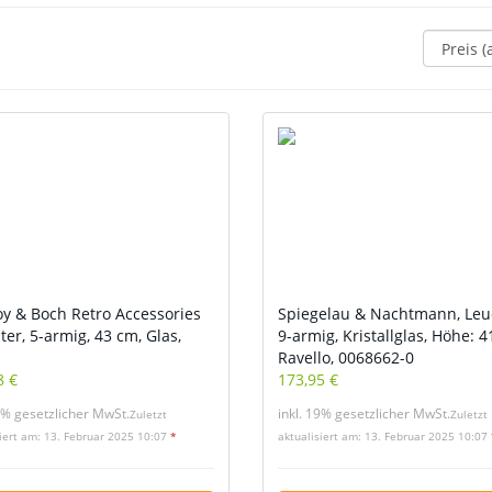
:
roy & Boch Retro Accessories
Spiegelau & Nachtmann, Leu
er, 5-armig, 43 cm, Glas,
9-armig, Kristallglas, Höhe: 4
Ravello, 0068662-0
8 €
173,95 €
9% gesetzlicher MwSt.
inkl. 19% gesetzlicher MwSt.
Zuletzt
Zuletzt
siert am: 13. Februar 2025 10:07
*
aktualisiert am: 13. Februar 2025 10:07