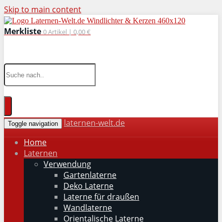
Skip to main content
Merkliste
0
Artikel |
0,00 €
wohnaccessoires für drinnen und draußen
laternen-welt.de
Toggle navigation
Home
Laternen
Verwendung
Gartenlaterne
Deko Laterne
Laterne für draußen
Wandlaterne
Orientalische Laterne