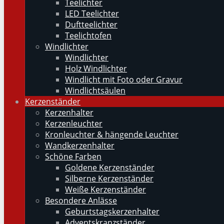
Teelichter
LED Teelichter
Duftteelichter
Teelichtofen
Windlichter
Windlichter
Holz Windlichter
Windlicht mit Foto oder Gravur
Windlichtsäulen
Kerzenständer
Kerzenhalter
Kerzenleuchter
Kronleuchter & hängende Leuchter
Wandkerzenhalter
Schöne Farben
Goldene Kerzenständer
Silberne Kerzenständer
Weiße Kerzenständer
Besondere Anlässe
Geburtstagskerzenhalter
Adventskranzständer