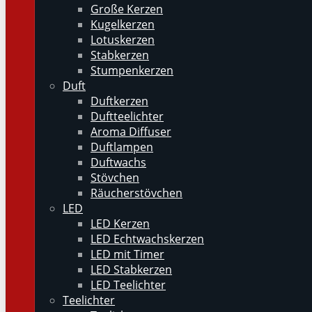
Große Kerzen
Kugelkerzen
Lotuskerzen
Stabkerzen
Stumpenkerzen
Duft
Duftkerzen
Duftteelichter
Aroma Diffuser
Duftlampen
Duftwachs
Stövchen
Räucherstövchen
LED
LED Kerzen
LED Echtwachskerzen
LED mit Timer
LED Stabkerzen
LED Teelichter
Teelichter