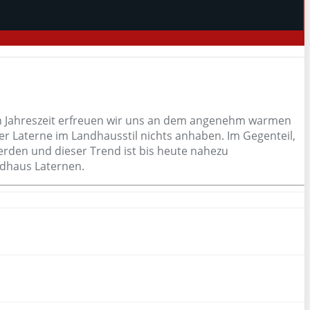
klen Jahreszeit erfreuen wir uns an dem angenehm warmen
der Laterne im Landhausstil nichts anhaben. Im Gegenteil,
erden und dieser Trend ist bis heute nahezu
ndhaus Laternen.