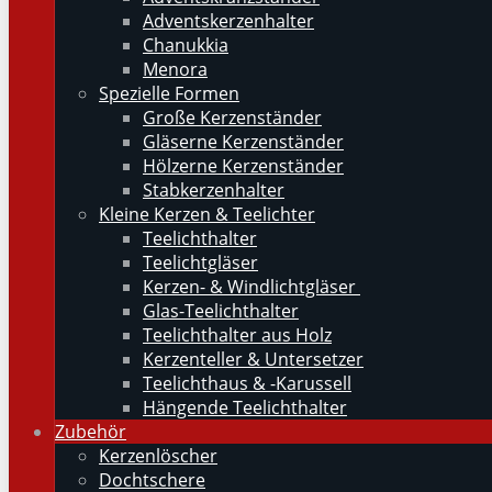
Adventskerzenhalter
Chanukkia
Menora
Spezielle Formen
Große Kerzenständer
Gläserne Kerzenständer
Hölzerne Kerzenständer
Stabkerzenhalter
Kleine Kerzen & Teelichter
Teelichthalter
Teelichtgläser
Kerzen- & Windlichtgläser
Glas-Teelichthalter
Teelichthalter aus Holz
Kerzenteller & Untersetzer
Teelichthaus & -Karussell
Hängende Teelichthalter
Zubehör
Kerzenlöscher
Dochtschere