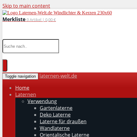
Skip to main content
Merkliste
0
Artikel |
0,00 €
wohnaccessoires für drinnen und draußen
laternen-welt.de
Toggle navigation
Home
Laternen
Verwendung
Gartenlaterne
Deko Laterne
Laterne für draußen
Wandlaterne
Orientalische Laterne