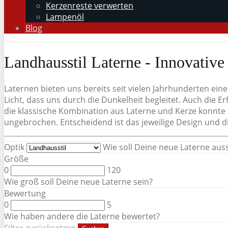
Kerzenreste verwerten
Lampenöl
Blog
Landhausstil Laterne - Innovative
Laternen bieten uns bereits seit vielen Jahrhunderten ei
Licht, dass uns durch die Dunkelheit begleitet. Auch die 
die klassische Kombination aus Laterne und Kerze konnte p
ungebrochen. Entscheidend ist das jeweilige Design und 
Optik
Wie soll Deine neue Laterne au
Größe
0
120
Wie groß soll Deine neue Laterne sein?
Bewertung
0
5
Wie haben andere die Laterne bewertet?
Filter zurücksetzen