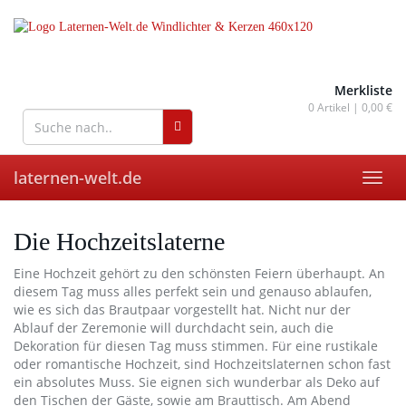
Skip
to
main
content
wohnaccessoires für drinnen
und draußen
Merkliste
0
Artikel |
0,00 €
laternen-welt.de
Toggl
navig
Die Hochzeitslaterne
Eine Hochzeit gehört zu den schönsten Feiern überhaupt. An
diesem Tag muss alles perfekt sein und genauso ablaufen,
wie es sich das Brautpaar vorgestellt hat. Nicht nur der
Ablauf der Zeremonie will durchdacht sein, auch die
Dekoration für diesen Tag muss stimmen. Für eine rustikale
oder romantische Hochzeit, sind Hochzeitslaternen schon fast
ein absolutes Muss. Sie eignen sich wunderbar als Deko auf
den Tischen der Gäste, sowie am Brauttisch. Am Abend