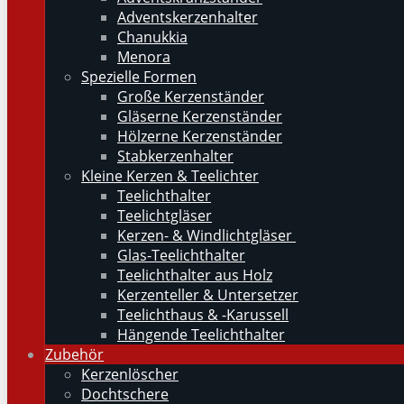
Adventskerzenhalter
Chanukkia
Menora
Spezielle Formen
Große Kerzenständer
Gläserne Kerzenständer
Hölzerne Kerzenständer
Stabkerzenhalter
Kleine Kerzen & Teelichter
Teelichthalter
Teelichtgläser
Kerzen- & Windlichtgläser
Glas-Teelichthalter
Teelichthalter aus Holz
Kerzenteller & Untersetzer
Teelichthaus & -Karussell
Hängende Teelichthalter
Zubehör
Kerzenlöscher
Dochtschere