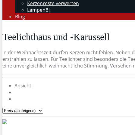
Kerzenreste verwerten
Lampenöl
Blog
Teelichthaus und -Karussell
In der Weihnachtszeit dürfen Kerzen nicht fehlen. Neben
erstrahlen zu lassen. Für Teelichter sind besonders die 
eine unvergleichlich weihnachtliche Stimmung. Versehen 
Ansicht: