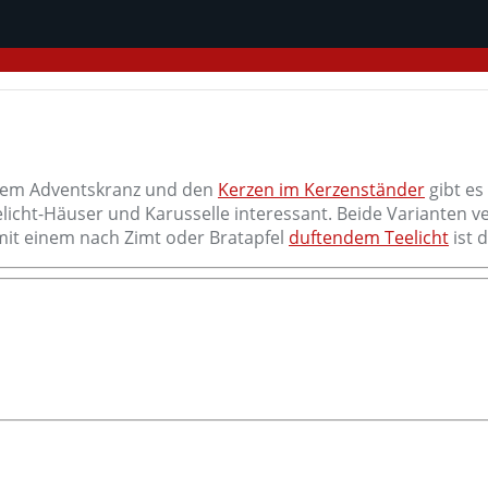
 dem Adventskranz und den
Kerzen im Kerzenständer
gibt es
Teelicht-Häuser und Karusselle interessant. Beide Variant
mit einem nach Zimt oder Bratapfel
duftendem Teelicht
ist 