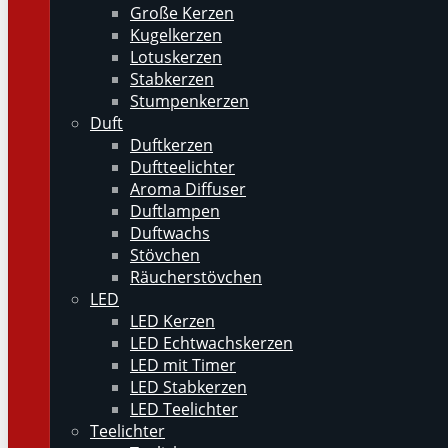
Große Kerzen
Kugelkerzen
Lotuskerzen
Stabkerzen
Stumpenkerzen
Duft
Duftkerzen
Duftteelichter
Aroma Diffuser
Duftlampen
Duftwachs
Stövchen
Räucherstövchen
LED
LED Kerzen
LED Echtwachskerzen
LED mit Timer
LED Stabkerzen
LED Teelichter
Teelichter