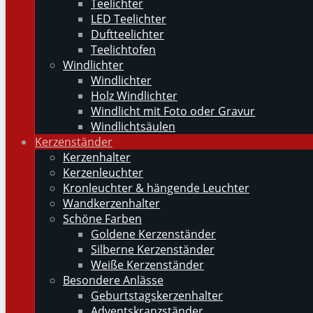
Teelichter
LED Teelichter
Duftteelichter
Teelichtofen
Windlichter
Windlichter
Holz Windlichter
Windlicht mit Foto oder Gravur
Windlichtsäulen
Kerzenständer
Kerzenhalter
Kerzenleuchter
Kronleuchter & hängende Leuchter
Wandkerzenhalter
Schöne Farben
Goldene Kerzenständer
Silberne Kerzenständer
Weiße Kerzenständer
Besondere Anlässe
Geburtstagskerzenhalter
Adventskranzständer