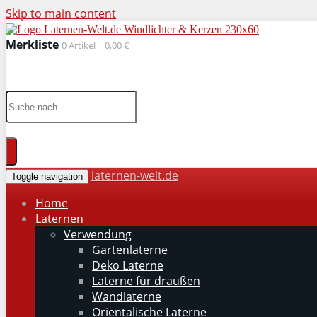
Skip to main content
Merkliste
0
Artikel |
0,00 €
wohnaccessoires für drinnen und draußen
laternen-welt.de
Toggle navigation
Home
Laternen
Verwendung
Gartenlaterne
Deko Laterne
Laterne für draußen
Wandlaterne
Orientalische Laterne