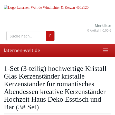
Skip
to
main
content
wohnaccessoires für drinnen
und draußen
Merkliste
0
Artikel |
0,00 €
laternen-welt.de
Toggl
navig
1-Set (3-teilig) hochwertige Kristall
Glas Kerzenständer kristalle
Kerzenständer für romantisches
Abendessen kreative Kerzenständer
Hochzeit Haus Deko Esstisch und
Bar (3# Set)