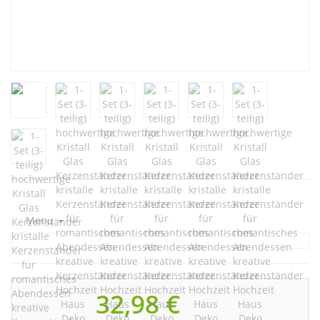
Menu
32,98 €