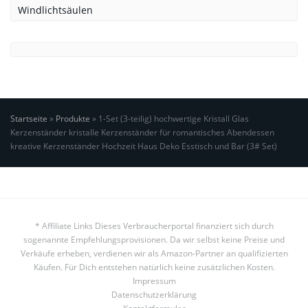
Windlichtsäulen
Startseite
»
Produkte
»
1-Set (3-teilig) hochwertige Kristall Glas
Kerzenständer kristalle Kerzenständer für romantisches Abendessen
kreative Kerzenständer Hochzeit Haus Deko Esstisch und Bar (3# Set)
* Affiliate Links Dieses Verbraucherportal finanziert sich durch
sogenannte Empfehlungsprovisionen. Da wir selbst keine Preise und
Verkäufe erheben, verdienen wir als Amazon-Partner an qualifizierten
Käufen. Für Dich entstehen natürlich keine zusätzlichen Kosten.
Impressum
Datenschutzerklärung