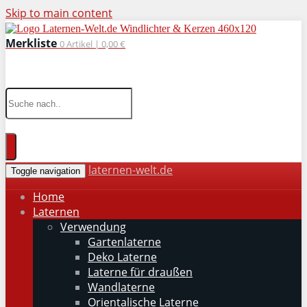
Skip to main content
Merkliste
0
Artikel |
0,00 €
wohnaccessoires für drinnen und draußen
laternen-welt.de
Toggle navigation
Home
Laternen
Verwendung
Gartenlaterne
Deko Laterne
Laterne für draußen
Wandlaterne
Orientalische Laterne