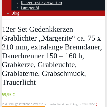
Kerzenreste verwerten
Lampenöl
Blog
12er Set Gedenkkerzen
Grablichter „Margerite“ ca. 75 x
210 mm, extralange Brenndauer,
Dauerbrenner 150 – 160 h,
Grabkerze, Grableuchte,
Grablaterne, Grabschmuck,
Trauerlicht
59,95 €
inkl. 19% gesetzlicher MwSt.
Zuletzt aktualisiert am: 7. August 2026 08:50
*