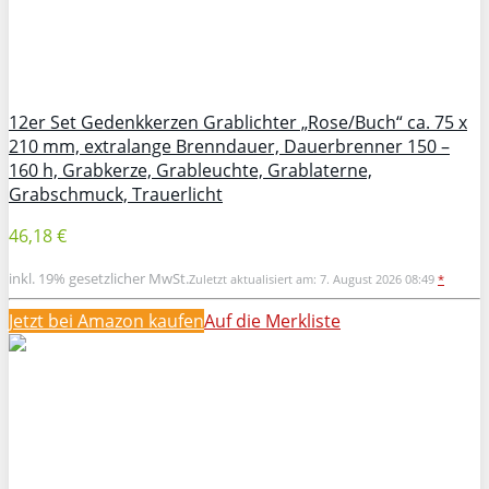
12er Set Gedenkkerzen Grablichter „Rose/Buch“ ca. 75 x
210 mm, extralange Brenndauer, Dauerbrenner 150 –
160 h, Grabkerze, Grableuchte, Grablaterne,
Grabschmuck, Trauerlicht
46,18 €
inkl. 19% gesetzlicher MwSt.
Zuletzt aktualisiert am: 7. August 2026 08:49
*
Jetzt bei Amazon kaufen
Auf die Merkliste