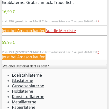
Grablaterne, Grabschmuck, Trauerlicht
16,90 €
inkl. 19% gesetzlicher MwSt.
Zuletzt aktualisiert am: 7. August 2026 08:49
*
Jetzt bei Amazon kaufen
Auf die Merkliste
59,95 €
inkl. 19% gesetzlicher MwSt.
Zuletzt aktualisiert am: 7. August 2026 08:50
*
Jetzt bei Amazon kaufen
Welches Material darf es sein?
Edelstahllaterne
Glaslaterne
Gusseisenlaterne
Holzlaterne
Kunststofflaterne
Metalllaterne
Papierlatene