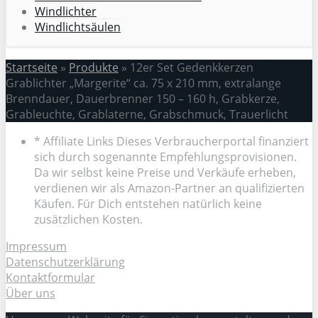
Windlichter
Windlichtsäulen
Startseite
»
Produkte
»
12er Set Gedenkkerzen
Grablichter „Margerite“ ca. 75 x 210 mm, extralange
Brenndauer, Dauerbrenner 150 – 160 h, Grabkerze,
Grableuchte, Grablaterne, Grabschmuck, Trauerlicht
* Affiliate Links Dieses Verbraucherportal finanziert
sich durch sogenannte Empfehlungsprovisionen.
Da wir selbst keine Preise und Verkäufe erheben,
verdienen wir als Amazon-Partner an qualifizierten
Käufen. Für Dich entstehen natürlich keine
zusätzlichen Kosten.
Impressum
Datenschutzerklärung
Kontaktformular
Über uns