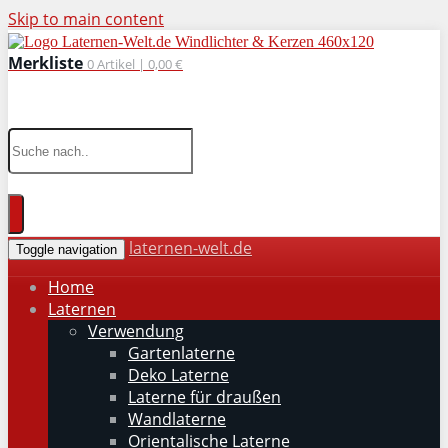
Skip to main content
Merkliste
0
Artikel |
0,00 €
wohnaccessoires für drinnen und draußen
laternen-welt.de
Toggle navigation
Home
Laternen
Verwendung
Gartenlaterne
Deko Laterne
Laterne für draußen
Wandlaterne
Orientalische Laterne