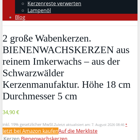
Kerzenreste verwerten
Lampenöl
Blog
2 große Wabenkerzen.
BIENENWACHSKERZEN aus
reinem Imkerwachs – aus der
Schwarzwälder
Kerzenmanufaktur. Höhe 18 cm
Durchmesser 5 cm
34,90 €
inkl. 19% gesetzlicher MwSt.
Zuletzt aktualisiert am: 7. August 2026 08:46
*
Jetzt bei Amazon kaufen
Auf die Merkliste
Kerzen
Bienenwachskerzen