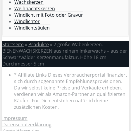
Wachskerzen
Weihnachtskerzen
Windlicht mit Foto oder Gravur
Windlichter
Windlichtsäulen
Startseite
»
Produkte
»
2 große Wabenkerzen.
BIENENWACHSKERZEN aus reinem Imkerwachs – aus der
Schwarzwälder Kerzenmanufaktur. Höhe 18 cm
Durchmesser 5 cm
* Affiliate Links Dieses Verbraucherportal finanziert
sich durch sogenannte Empfehlungsprovisionen.
Da wir selbst keine Preise und Verkäufe erheben,
verdienen wir als Amazon-Partner an qualifizierten
Käufen. Für Dich entstehen natürlich keine
zusätzlichen Kosten.
Impressum
Datenschutzerklärung
Kontaktformular