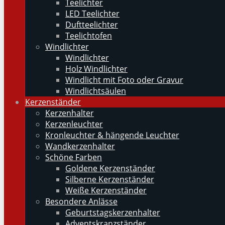
Teelichter
LED Teelichter
Duftteelichter
Teelichtofen
Windlichter
Windlichter
Holz Windlichter
Windlicht mit Foto oder Gravur
Windlichtsäulen
Kerzenständer
Kerzenhalter
Kerzenleuchter
Kronleuchter & hängende Leuchter
Wandkerzenhalter
Schöne Farben
Goldene Kerzenständer
Silberne Kerzenständer
Weiße Kerzenständer
Besondere Anlässe
Geburtstagskerzenhalter
Adventskranzständer