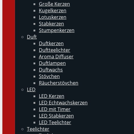
Große Kerzen
Kugelkerzen
Lotuskerzen
Stabkerzen
Stumpenkerzen
Duft
Duftkerzen
Duftteelichter
Aroma Diffuser
Duftlampen
Duftwachs
Stövchen
Räucherstövchen
LED
LED Kerzen
LED Echtwachskerzen
LED mit Timer
LED Stabkerzen
LED Teelichter
Teelichter