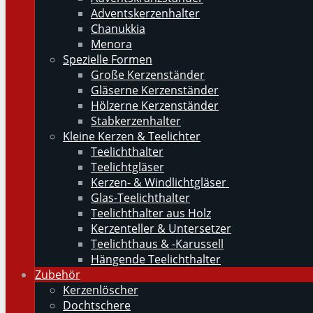
Adventskerzenhalter
Chanukkia
Menora
Spezielle Formen
Große Kerzenständer
Gläserne Kerzenständer
Hölzerne Kerzenständer
Stabkerzenhalter
Kleine Kerzen & Teelichter
Teelichthalter
Teelichtgläser
Kerzen- & Windlichtgläser
Glas-Teelichthalter
Teelichthalter aus Holz
Kerzenteller & Untersetzer
Teelichthaus & -Karussell
Hängende Teelichthalter
Zubehör
Kerzenlöscher
Dochtschere