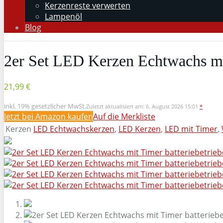
Kerzenreste verwerten
Lampenöl
Blog
2er Set LED Kerzen Echtwachs mit
21,99 €
inkl. 19% gesetzlicher MwSt.
Zuletzt aktualisiert am: 6. August 2026 15:01
*
Jetzt bei Amazon kaufen
Auf die Merkliste
Kerzen
LED Echtwachskerzen
,
LED Kerzen
,
LED mit Timer
,