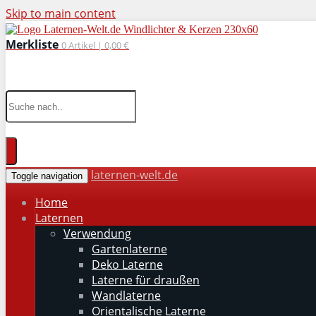
Skip to main content
Merkliste
0
Artikel |
0,00 €
wohnaccessoires für drinnen und draußen
laternen-welt.de
Toggle navigation
Home
Laternen
Verwendung
Gartenlaterne
Deko Laterne
Laterne für draußen
Wandlaterne
Orientalische Laterne