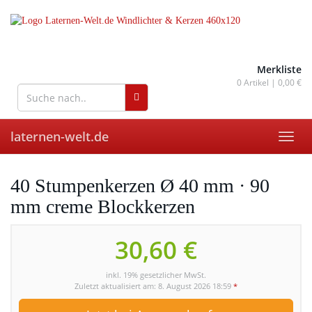
Skip
to
main
content
wohnaccessoires für drinnen
und draußen
Merkliste
0
Artikel |
0,00 €
laternen-welt.de
Toggl
navig
40 Stumpenkerzen Ø 40 mm · 90
mm creme Blockkerzen
30,60 €
inkl. 19% gesetzlicher MwSt.
Zuletzt aktualisiert am: 8. August 2026 18:59
*