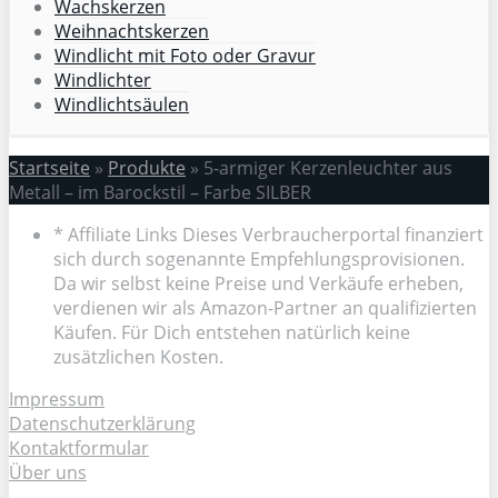
Wachskerzen
Weihnachtskerzen
Windlicht mit Foto oder Gravur
Windlichter
Windlichtsäulen
Startseite
»
Produkte
»
5-armiger Kerzenleuchter aus
Metall – im Barockstil – Farbe SILBER
* Affiliate Links Dieses Verbraucherportal finanziert
sich durch sogenannte Empfehlungsprovisionen.
Da wir selbst keine Preise und Verkäufe erheben,
verdienen wir als Amazon-Partner an qualifizierten
Käufen. Für Dich entstehen natürlich keine
zusätzlichen Kosten.
Impressum
Datenschutzerklärung
Kontaktformular
Über uns