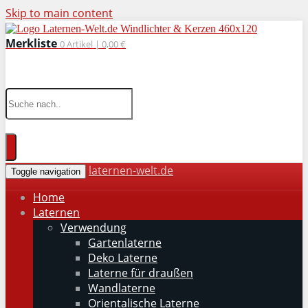
Skip to main content
Merkliste
0
Artikel |
0,00 €
wohnaccessoires für drinnen und draußen
laternen-welt.de
Toggle navigation
Home
Laternen
Verwendung
Gartenlaterne
Deko Laterne
Laterne für draußen
Wandlaterne
Orientalische Laterne