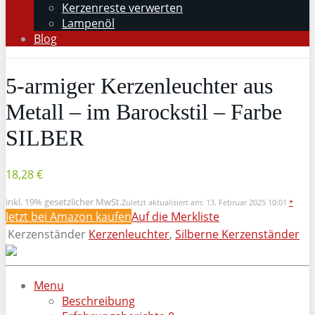
Kerzenreste verwerten
Lampenöl
Blog
5-armiger Kerzenleuchter aus
Metall – im Barockstil – Farbe
SILBER
18,28 €
inkl. 19% gesetzlicher MwSt.
Zuletzt aktualisiert am: 13. Februar 2025 10:01
*
Jetzt bei Amazon kaufen
Auf die Merkliste
Kerzenständer
Kerzenleuchter
,
Silberne Kerzenständer
Menu
Beschreibung