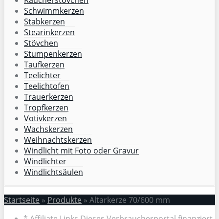
Schwimmkerzen
Stabkerzen
Stearinkerzen
Stövchen
Stumpenkerzen
Taufkerzen
Teelichter
Teelichtofen
Trauerkerzen
Tropfkerzen
Votivkerzen
Wachskerzen
Weihnachtskerzen
Windlicht mit Foto oder Gravur
Windlichter
Windlichtsäulen
Startseite
»
Produkte
»
Altarkerze 70/600 mm
* Affiliate Links Dieses Verbraucherportal finanziert