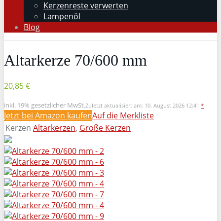
Kerzenreste verwerten
Lampenöl
Blog
Altarkerze 70/600 mm
20,85 €
inkl. 19% gesetzlicher MwSt.
Zuletzt aktualisiert am: 10. August 2026 12:41
*
Jetzt bei Amazon kaufen
Auf die Merkliste
Kerzen
Altarkerzen
,
Große Kerzen