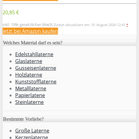
20,85 €
inkl. 19% gesetzlicher MwSt.
Zuletzt aktualisiert am: 10. August 2026 12:41
*
Jetzt bei Amazon kaufen
Welches Material darf es sein?
Edelstahllaterne
Glaslaterne
Gusseisenlaterne
Holzlaterne
Kunststofflaterne
Metalllaterne
Papierlatene
Steinlaterne
Bestimmte Vorliebe?
Große Laterne
Kerzenlaterne