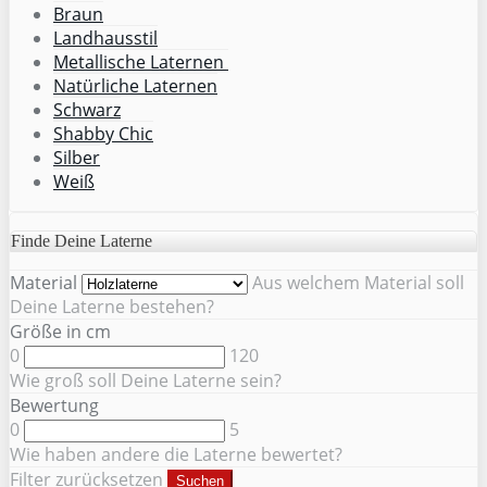
Braun
Landhausstil
Metallische Laternen
Natürliche Laternen
Schwarz
Shabby Chic
Silber
Weiß
Finde Deine Laterne
Material
Aus welchem Material soll
Deine Laterne bestehen?
Größe in cm
0
120
Wie groß soll Deine Laterne sein?
Bewertung
0
5
Wie haben andere die Laterne bewertet?
Filter zurücksetzen
Suchen