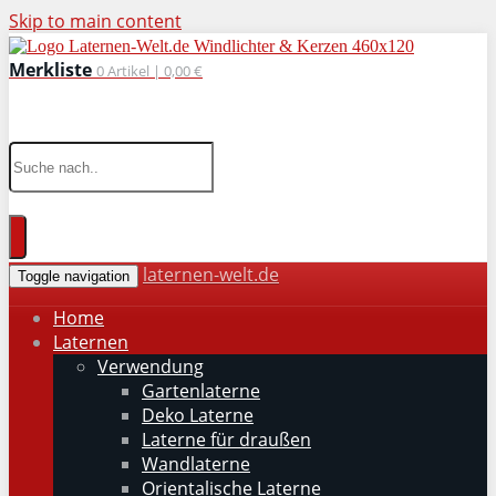
Skip to main content
Merkliste
0
Artikel |
0,00 €
wohnaccessoires für drinnen und draußen
laternen-welt.de
Toggle navigation
Home
Laternen
Verwendung
Gartenlaterne
Deko Laterne
Laterne für draußen
Wandlaterne
Orientalische Laterne