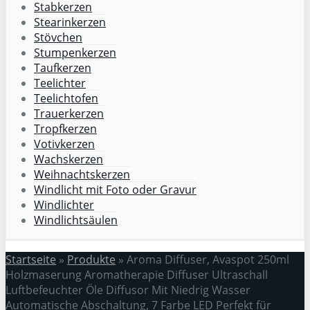
Stabkerzen
Stearinkerzen
Stövchen
Stumpenkerzen
Taufkerzen
Teelichter
Teelichtofen
Trauerkerzen
Tropfkerzen
Votivkerzen
Wachskerzen
Weihnachtskerzen
Windlicht mit Foto oder Gravur
Windlichter
Windlichtsäulen
Startseite
»
Produkte
»
Aroma Diffuser, Avaspot 250ml
Holzmaserung Aromatherapie Diffuser Ultraschall
Luftbefeuchter Öle Diffusor Mit Niedrig Wasser
Automatische Abschaltung, 7 Farbe LED Perfekt für