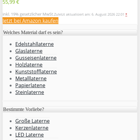
55,99 €
inkl. 19% gesetzlicher MwSt.
Zuletzt aktualisiert am: 6. August 2026 22:01
*
Jetzt bei Amazon kaufen
Welches Material darf es sein?
Edelstahllaterne
Glaslaterne
Gusseisenlaterne
Holzlaterne
Kunststofflaterne
Metalllaterne
Papierlatene
Steinlaterne
Bestimmte Vorliebe?
Große Laterne
Kerzenlaterne
LED Laterne