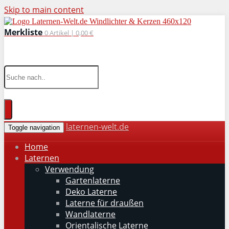
Skip to main content
Merkliste
0
Artikel |
0,00 €
wohnaccessoires für drinnen und draußen
laternen-welt.de
Toggle navigation
Home
Laternen
Verwendung
Gartenlaterne
Deko Laterne
Laterne für draußen
Wandlaterne
Orientalische Laterne