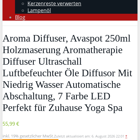
Kerzenreste verwerten
Lampenöl
Blog
Aroma Diffuser, Avaspot 250ml
Holzmaserung Aromatherapie
Diffuser Ultraschall
Luftbefeuchter Öle Diffusor Mit
Niedrig Wasser Automatische
Abschaltung, 7 Farbe LED
Perfekt für Zuhause Yoga Spa
55,99 €
inkl. 19% gesetzlicher MwSt.
Zuletzt aktualisiert am: 6. August 2026 22:01
*