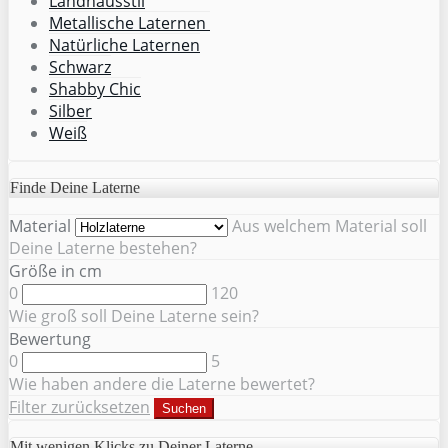
Landhausstil
Metallische Laternen
Natürliche Laternen
Schwarz
Shabby Chic
Silber
Weiß
Finde Deine Laterne
Material
Aus welchem Material soll
Deine Laterne bestehen?
Größe in cm
0
120
Wie groß soll Deine Laterne sein?
Bewertung
0
5
Wie haben andere die Laterne bewertet?
Filter zurücksetzen
Suchen
Mit wenigen Klicks zu Deiner Laterne