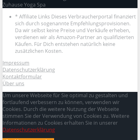
Zuhause Yoga Spa
* Affiliate Links Dieses Verbraucherportal finanziert
sich durch sogenannte Empfehlungsprovisionen.
Da wir selbst keine Preise und Verkäufe erheben,
verdienen wir als Amazon-Partner an qualifizierten
Käufen. Für Dich entstehen natürlich keine
zusätzlichen Kosten.
Impressum
Datenschutzerklärung
Kontaktformular
Über uns
Um unsere Webseite für Sie optimal zu gestalten und
fortlaufend verbessern zu können, verwenden wir
Cookies. Durch die weitere Nutzung der Webseite
stimmen Sie der Verwendung von Cookies zu. Weitere
Informationen zu Cookies erhalten Sie in unserer
Datenschutzerklärung