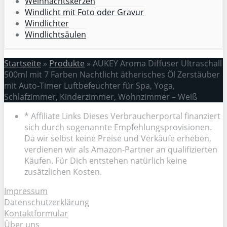
Weihnachtskerzen
Windlicht mit Foto oder Gravur
Windlichter
Windlichtsäulen
Startseite
»
Produkte
»
AUKEY Aroma Diffuser Ultraschall
500ml mit 7 Farben Nachtlicht ätherisches Öl Zerstäuber
mit Auto-Timer Luftbefeuchter für Spa, Yoga,
Schlafzimmer, Kinderzimmer, Wohnzimmer – Weiß
* Affiliate Links Dieses Verbraucherportal finanziert
sich durch sogenannte Empfehlungsprovisionen.
Da wir selbst keine Preise und Verkäufe erheben,
verdienen wir als Amazon-Partner an qualifizierten
Käufen. Für Dich entstehen natürlich keine
zusätzlichen Kosten.
Impressum
Datenschutzerklärung
Kontaktformular
Über uns