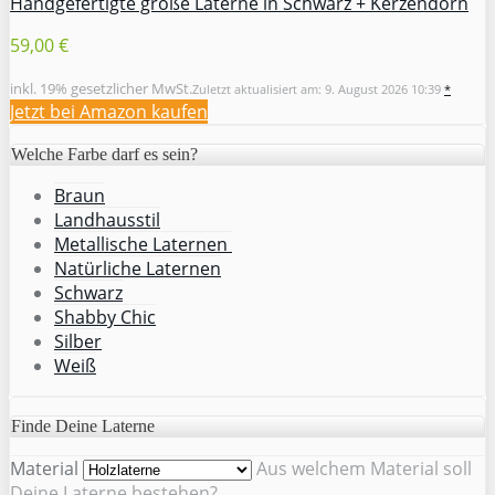
Handgefertigte große Laterne in Schwarz + Kerzendorn
59,00 €
inkl. 19% gesetzlicher MwSt.
Zuletzt aktualisiert am: 9. August 2026 10:39
*
Jetzt bei Amazon kaufen
Welche Farbe darf es sein?
Braun
Landhausstil
Metallische Laternen
Natürliche Laternen
Schwarz
Shabby Chic
Silber
Weiß
Finde Deine Laterne
Material
Aus welchem Material soll
Deine Laterne bestehen?