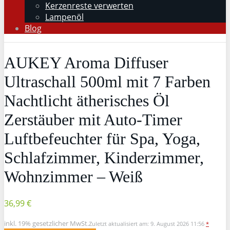
Kerzenreste verwerten
Lampenöl
Blog
AUKEY Aroma Diffuser
Ultraschall 500ml mit 7 Farben
Nachtlicht ätherisches Öl
Zerstäuber mit Auto-Timer
Luftbefeuchter für Spa, Yoga,
Schlafzimmer, Kinderzimmer,
Wohnzimmer – Weiß
36,99 €
inkl. 19% gesetzlicher MwSt.
Zuletzt aktualisiert am: 9. August 2026 11:56
*