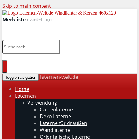
Skip to main content
Merkliste
0
Artikel |
0,00 €
wohnaccessoires für drinnen und draußen
laternen-welt.de
Toggle navigation
Home
Laternen
Verwendung
Gartenlaterne
Deko Laterne
Laterne für draußen
Wandlaterne
Orientalische Laterne