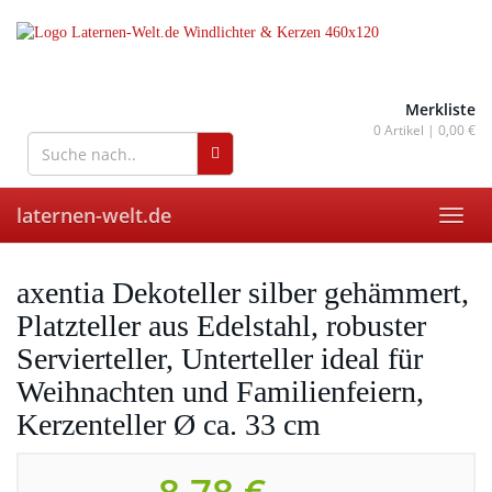
Skip
to
main
content
wohnaccessoires für drinnen
und draußen
Merkliste
0
Artikel |
0,00 €
laternen-welt.de
Toggl
navig
axentia Dekoteller silber gehämmert,
Platzteller aus Edelstahl, robuster
Servierteller, Unterteller ideal für
Weihnachten und Familienfeiern,
Kerzenteller Ø ca. 33 cm