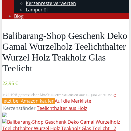
Kerzenreste verwerten
Lampenöl
Blog
Balibarang-Shop Geschenk Deko
Gamal Wurzelholz Teelichthalter
Wurzel Holz Teakholz Glas
Teelicht
22,95 €
inkl. 19% gesetzlicher MwSt.
Zuletzt aktualisiert am: 15. Juni 2019 07:25
*
Jetzt bei Amazon kaufen
Auf die Merkliste
Kerzenständer
Teelichthalter aus Holz