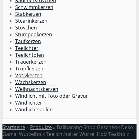
Räucherstövchen
Schwimmkerzen
Stabkerzen
Stearinkerzen
Stövchen
Stumpenkerzen
Taufkerzen
Teelichter
Teelichtofen
Trauerkerzen
Tropfkerzen
Votivkerzen
Wachskerzen
Weihnachtskerzen
Windlicht mit Foto oder Gravur
Windlichter
Windlichtsäulen
Startseite
»
Produkte
»
Balibarang-Shop Geschenk Deko
Gamal Wurzelholz Teelichthalter Wurzel Holz Teakholz