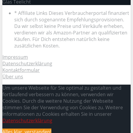
Glas Teelicht
* Affiliate Links Dieses Verbraucherportal finanziert
sich durch sogenannte Empfehlungsprovisionen.
Da wir selbst keine Preise und Verkäufe erheben,
verdienen wir als Amazon-Partner an qualifizierten
Käufen. Für Dich entstehen natürlich keine
zusätzlichen Kosten.
Impressum
Datenschutzerklärung
Kontaktformular
Über uns
Um unsere Webseite für Sie optimal zu gestalten und
fortlaufend verbessern zu können, verwenden wir
Cookies. Durch die weitere Nutzung der Webseite
stimmen Sie der Verwendung von Cookies zu. Weitere
Informationen zu Cookies erhalten Sie in unserer
Datenschutzerklärung
Alles klar, verstanden!