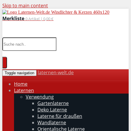
Skip to main content
Merkliste
0
Artikel |
0,00 €
wohnaccessoires für drinnen und draußen
laternen-welt.de
Toggle navigation
Home
Laternen
Verwendung
Gartenlaterne
Deko Laterne
Laterne für draußen
Wandlaterne
Orientalische Laterne