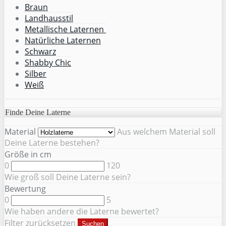
Braun
Landhausstil
Metallische Laternen
Natürliche Laternen
Schwarz
Shabby Chic
Silber
Weiß
Finde Deine Laterne
Material
Aus welchem Material soll
Deine Laterne bestehen?
Größe in cm
0
120
Wie groß soll Deine Laterne sein?
Bewertung
0
5
Wie haben andere die Laterne bewertet?
Filter zurücksetzen
Suchen