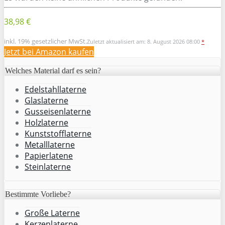
38,98 €
inkl. 19% gesetzlicher MwSt.
Zuletzt aktualisiert am: 8. August 2026 08:00
*
Jetzt bei Amazon kaufen
Welches Material darf es sein?
Edelstahllaterne
Glaslaterne
Gusseisenlaterne
Holzlaterne
Kunststofflaterne
Metalllaterne
Papierlatene
Steinlaterne
Bestimmte Vorliebe?
Große Laterne
Kerzenlaterne