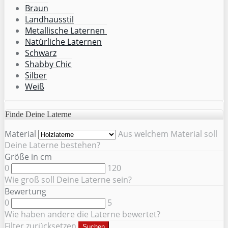
Braun
Landhausstil
Metallische Laternen
Natürliche Laternen
Schwarz
Shabby Chic
Silber
Weiß
Finde Deine Laterne
Material
Aus welchem Material soll
Deine Laterne bestehen?
Größe in cm
0
120
Wie groß soll Deine Laterne sein?
Bewertung
0
5
Wie haben andere die Laterne bewertet?
Filter zurücksetzen
Suchen