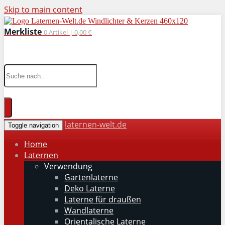
Skip to main content
Merkliste
0
Artikel |
0,00 €
wohnaccessoires für drinnen und draußen
laternen-welt.de
Toggle navigation
Home
Laternen
Verwendung
Gartenlaterne
Deko Laterne
Laterne für draußen
Wandlaterne
Orientalische Laterne