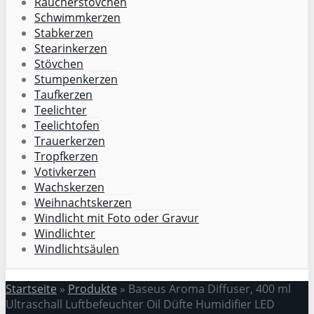
Räucherstövchen
Schwimmkerzen
Stabkerzen
Stearinkerzen
Stövchen
Stumpenkerzen
Taufkerzen
Teelichter
Teelichtofen
Trauerkerzen
Tropfkerzen
Votivkerzen
Wachskerzen
Weihnachtskerzen
Windlicht mit Foto oder Gravur
Windlichter
Windlichtsäulen
Startseite
»
Produkte
»
Baseus Aroma Diffuser, 400 ml
Ultraschall Luftbefeuchter Oil Düfte Humidifier LED