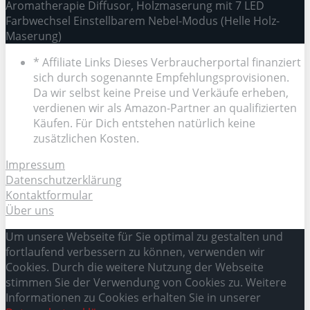
Aromatherapie Diffusor, Holzmaserung mit 7 LED
Farbwechsel Einstellbarem Nebel-Modus (Helle Holz-
Maserung)
* Affiliate Links Dieses Verbraucherportal finanziert
sich durch sogenannte Empfehlungsprovisionen.
Da wir selbst keine Preise und Verkäufe erheben,
verdienen wir als Amazon-Partner an qualifizierten
Käufen. Für Dich entstehen natürlich keine
zusätzlichen Kosten.
Impressum
Datenschutzerklärung
Kontaktformular
Über uns
Um unsere Webseite für Sie optimal zu gestalten und
fortlaufend verbessern zu können, verwenden wir
Cookies. Durch die weitere Nutzung der Webseite
stimmen Sie der Verwendung von Cookies zu. Weitere
Informationen zu Cookies erhalten Sie in unserer