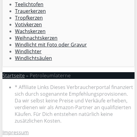
Teelichtofen
Trauerkerzen
Tropfkerzen
Votivkerzen
Wachskerzen
Weihnachtskerzen
Windlicht mit Foto oder Gravur
Windlichter
Windlichtsäulen
Startseite
»
Petroleumlaterne
* Affiliate Links Dieses Verbraucherportal finanziert
sich durch sogenannte Empfehlungsprovisionen.
Da wir selbst keine Preise und Verkäufe erheben,
verdienen wir als Amazon-Partner an qualifizierten
Käufen. Für Dich entstehen natürlich keine
zusätzlichen Kosten.
Impressum