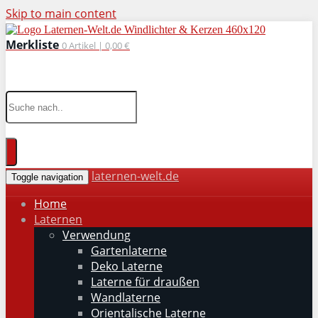
Skip to main content
Merkliste
0
Artikel |
0,00 €
wohnaccessoires für drinnen und draußen
laternen-welt.de
Toggle navigation
Home
Laternen
Verwendung
Gartenlaterne
Deko Laterne
Laterne für draußen
Wandlaterne
Orientalische Laterne