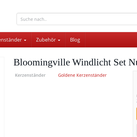
wohnaccessoires für drinnen und draußen
enständer
Zubehör
Blog
Bloomingville Windlicht Set Nu
Kerzenständer
Goldene Kerzenständer