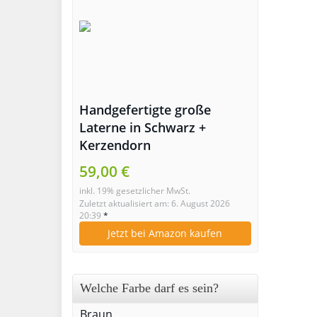
Handgefertigte große
Laterne in Schwarz +
Kerzendorn
59,00 €
inkl. 19% gesetzlicher MwSt.
Zuletzt aktualisiert am: 6. August 2026
20:39
*
Jetzt bei Amazon kaufen
Welche Farbe darf es sein?
Braun