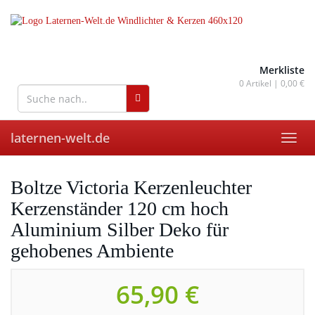
Skip
to
main
content
wohnaccessoires für drinnen
und draußen
Merkliste
0
Artikel |
0,00 €
laternen-welt.de
Toggl
navig
Boltze Victoria Kerzenleuchter
Kerzenständer 120 cm hoch
Aluminium Silber Deko für
gehobenes Ambiente
65,90 €