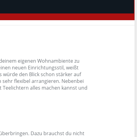
n deinem eigenen Wohnambiente zu
nen neuen Einrichtungsstil, weißt
s würde den Blick schon stärker auf
 sehr flexibel arrangieren. Nebenbei
it Teelichtern alles machen kannst und
 überbringen. Dazu brauchst du nicht