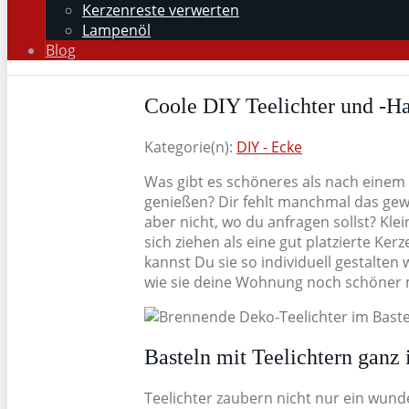
Kerzenreste verwerten
Lampenöl
Blog
Coole DIY Teelichter und -Hal
Kategorie(n):
DIY - Ecke
Was gibt es schöneres als nach eine
genießen? Dir fehlt manchmal das gew
aber nicht, wo du anfragen sollst? Kl
sich ziehen als eine gut platzierte Ker
kannst Du sie so individuell gestalten
wie sie deine Wohnung noch schöner
Basteln mit Teelichtern ganz 
Teelichter zaubern nicht nur ein wun