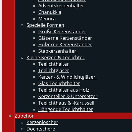
Adventskerzenhalter
Chanukkia
Menora
Spezielle Formen
Große Kerzenständer
Gläserne Kerzenständer
Hölzerne Kerzenständer
Stabkerzenhalter
Kleine Kerzen & Teelichter
Teelichthalter
Teelichtgläser
Kerzen- & Windlichtgläser
Glas-Teelichthalter
Teelichthalter aus Holz
Kerzenteller & Untersetzer
Teelichthaus & -Karussell
Hängende Teelichthalter
Zubehör
Kerzenlöscher
Dochtschere