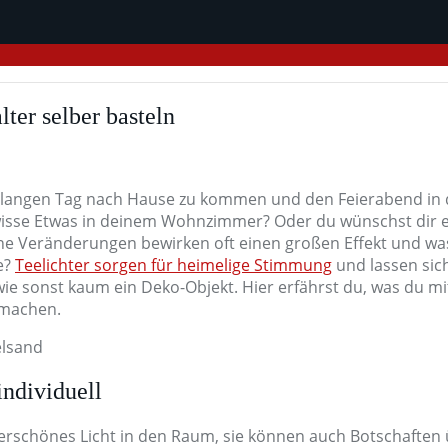
ter selber basteln
m langen Tag nach Hause zu kommen und den Feierabend i
isse Etwas in deinem Wohnzimmer? Oder du wünschst dir ei
eine Veränderungen bewirken oft einen großen Effekt und wa
ze?
Teelichter sorgen für heimelige Stimmung
und lassen sich
 wie sonst kaum ein Deko-Objekt. Hier erfährst du, was du m
 machen.
individuell
derschönes Licht in den Raum, sie können auch Botschaften