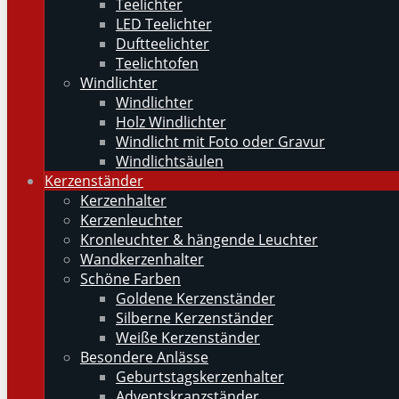
Teelichter
LED Teelichter
Duftteelichter
Teelichtofen
Windlichter
Windlichter
Holz Windlichter
Windlicht mit Foto oder Gravur
Windlichtsäulen
Kerzenständer
Kerzenhalter
Kerzenleuchter
Kronleuchter & hängende Leuchter
Wandkerzenhalter
Schöne Farben
Goldene Kerzenständer
Silberne Kerzenständer
Weiße Kerzenständer
Besondere Anlässe
Geburtstagskerzenhalter
Adventskranzständer