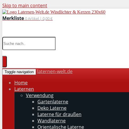
Skip to main content
Merkliste
0
Artikel |
0,00 €
wohnaccessoires für drinnen und draußen
laternen-welt.de
Toggle navigation
Home
Laternen
Verwendung
Gartenlaterne
Deko Laterne
Laterne für draußen
Wandlaterne
Orientalische Laterne