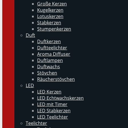
Große Kerzen
Kugelkerzen
Lotuskerzen
Stabkerzen
Stumpenkerzen
Duft
Duftkerzen
Duftteelichter
Aroma Diffuser
Duftlampen
Duftwachs
Stövchen
Räucherstövchen
LED
LED Kerzen
LED Echtwachskerzen
LED mit Timer
LED Stabkerzen
LED Teelichter
Teelichter