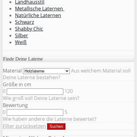
Landhausstil
Metallische Laternen
Natürliche Laternen
Schwarz
Shabby Chic
Silber
Weiß
Finde Deine Laterne
Material
Aus welchem Material soll
Deine Laterne bestehen?
Größe in cm
0
120
Wie groß soll Deine Laterne sein?
Bewertung
0
5
Wie haben andere die Laterne bewertet?
Filter zurücksetzen
Suchen