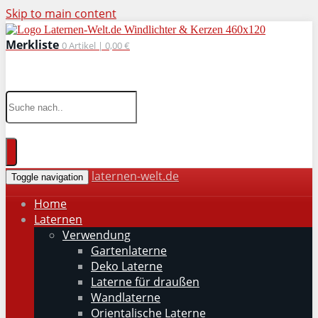
Skip to main content
Merkliste
0
Artikel |
0,00 €
wohnaccessoires für drinnen und draußen
laternen-welt.de
Toggle navigation
Home
Laternen
Verwendung
Gartenlaterne
Deko Laterne
Laterne für draußen
Wandlaterne
Orientalische Laterne