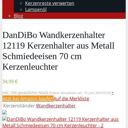
Kerzenreste verwerten
Lampenöl
Blog
DanDiBo Wandkerzenhalter
12119 Kerzenhalter aus Metall
Schmiedeeisen 70 cm
Kerzenleuchter
34,99 €
inkl. 19% gesetzlicher MwSt.
Zuletzt aktualisiert am: 15. Juni 2019 07:47
*
Jetzt bei Amazon kaufen
Auf die Merkliste
Kerzenständer
Wandkerzenhalter