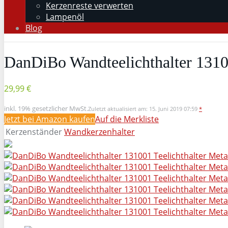
Kerzenreste verwerten
Lampenöl
Blog
DanDiBo Wandteelichthalter 13100
29,99 €
inkl. 19% gesetzlicher MwSt.
Zuletzt aktualisiert am: 15. Juni 2019 07:59
*
Jetzt bei Amazon kaufen
Auf die Merkliste
Kerzenständer
Wandkerzenhalter