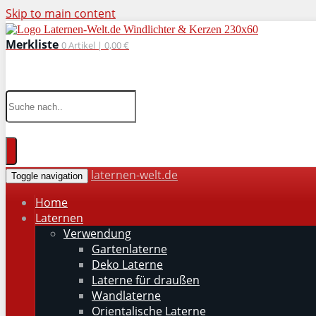
Skip to main content
Merkliste
0
Artikel |
0,00 €
wohnaccessoires für drinnen und draußen
laternen-welt.de
Toggle navigation
Home
Laternen
Verwendung
Gartenlaterne
Deko Laterne
Laterne für draußen
Wandlaterne
Orientalische Laterne