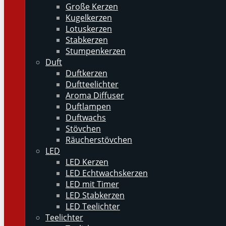
Große Kerzen
Kugelkerzen
Lotuskerzen
Stabkerzen
Stumpenkerzen
Duft
Duftkerzen
Duftteelichter
Aroma Diffuser
Duftlampen
Duftwachs
Stövchen
Räucherstövchen
LED
LED Kerzen
LED Echtwachskerzen
LED mit Timer
LED Stabkerzen
LED Teelichter
Teelichter