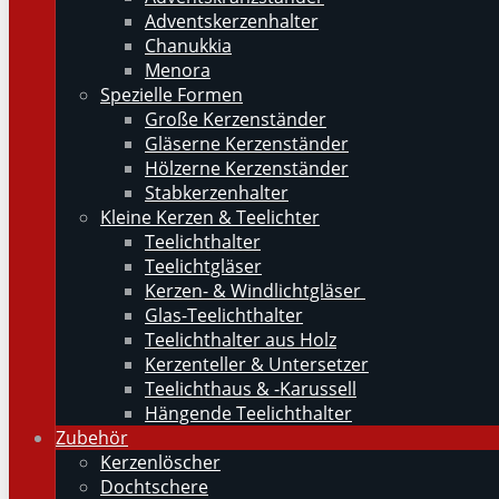
Adventskerzenhalter
Chanukkia
Menora
Spezielle Formen
Große Kerzenständer
Gläserne Kerzenständer
Hölzerne Kerzenständer
Stabkerzenhalter
Kleine Kerzen & Teelichter
Teelichthalter
Teelichtgläser
Kerzen- & Windlichtgläser
Glas-Teelichthalter
Teelichthalter aus Holz
Kerzenteller & Untersetzer
Teelichthaus & -Karussell
Hängende Teelichthalter
Zubehör
Kerzenlöscher
Dochtschere