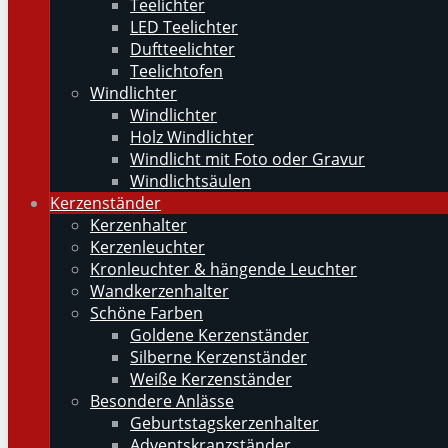
Teelichter
LED Teelichter
Duftteelichter
Teelichtofen
Windlichter
Windlichter
Holz Windlichter
Windlicht mit Foto oder Gravur
Windlichtsäulen
Kerzenständer
Kerzenhalter
Kerzenleuchter
Kronleuchter & hängende Leuchter
Wandkerzenhalter
Schöne Farben
Goldene Kerzenständer
Silberne Kerzenständer
Weiße Kerzenständer
Besondere Anlässe
Geburtstagskerzenhalter
Adventskranzständer