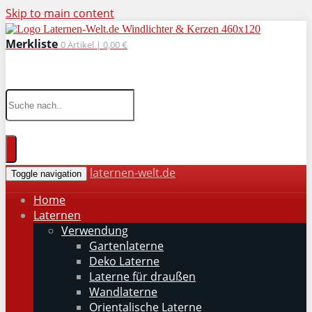
Skip to main content
Merkliste
0
Artikel |
0,00 €
wohnaccessoires für drinnen und draußen
laternen-welt.de
Toggle navigation
Home
Laternen
Verwendung
Gartenlaterne
Deko Laterne
Laterne für draußen
Wandlaterne
Orientalische Laterne