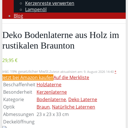
Kerzenreste verwerten
Lampenöl
Blog
Deko Bodenlaterne aus Holz im
rustikalen Braunton
29,95 €
inkl. 19% gesetzlicher MwSt.
Zuletzt aktualisiert am: 9. August 2026 14:40
*
Jetzt bei Amazon kaufen
Auf die Merkliste
Beschaffenheit
Holzlaterne
Besonderheit
Kerzenlaterne
Kategorie
Bodenlaterne
,
Deko Laterne
Optik
Braun
,
Natürliche Laternen
Abmessungen
23 x 23 x 33 cm
Deckelöffnung