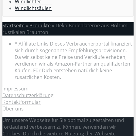
Windlichter
Windlichtsäulen
Startseite
»
Produkte
»
Deko Bodenlaterne aus Holz im
rustikalen Braunton
* Affiliate Links Dieses Verbraucherportal finanziert
sich durch sogenannte Empfehlungsprovisionen.
Da wir selbst keine Preise und Verkäufe erheben,
verdienen wir als Amazon-Partner an qualifizierten
Käufen. Für Dich entstehen natürlich keine
zusätzlichen Kosten.
Impressum
Datenschutzerklärung
Kontaktformular
Über uns
Um unsere Webseite für Sie optimal zu gestalten und
fortlaufend verbessern zu können, verwenden wir
Cookies. Durch die weitere Nutzung der Webseite