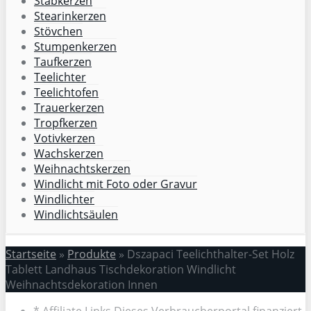
Stabkerzen
Stearinkerzen
Stövchen
Stumpenkerzen
Taufkerzen
Teelichter
Teelichtofen
Trauerkerzen
Tropfkerzen
Votivkerzen
Wachskerzen
Weihnachtskerzen
Windlicht mit Foto oder Gravur
Windlichter
Windlichtsäulen
Startseite
»
Produkte
»
Dszapaci Teelichthalter-Set Holz
Tablett Landhaus Tischdekoration Windlicht
Weihnachtsdekoration Innen
* Affiliate Links Dieses Verbraucherportal finanziert