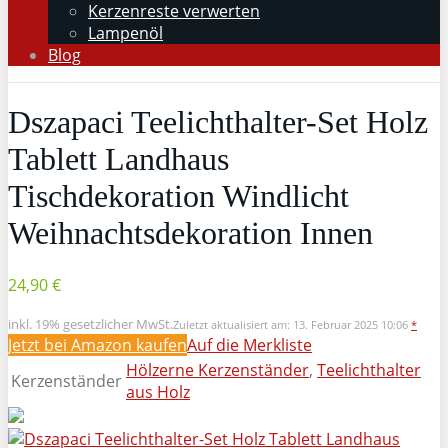
Kerzenreste verwerten
Lampenöl
Blog
Dszapaci Teelichthalter-Set Holz
Tablett Landhaus
Tischdekoration Windlicht
Weihnachtsdekoration Innen
24,90 €
inkl. 19% gesetzlicher MwSt.
Zuletzt aktualisiert am: 13. Februar 2025 10:06
*
Jetzt bei Amazon kaufen
Auf die Merkliste
Hölzerne Kerzenständer
,
Teelichthalter
Kerzenständer
aus Holz