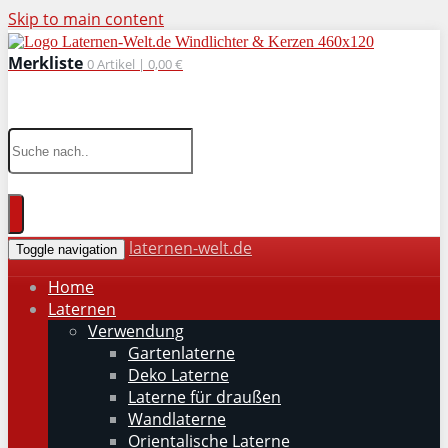
Skip to main content
Merkliste
0
Artikel |
0,00 €
wohnaccessoires für drinnen und draußen
laternen-welt.de
Toggle navigation
Home
Laternen
Verwendung
Gartenlaterne
Deko Laterne
Laterne für draußen
Wandlaterne
Orientalische Laterne