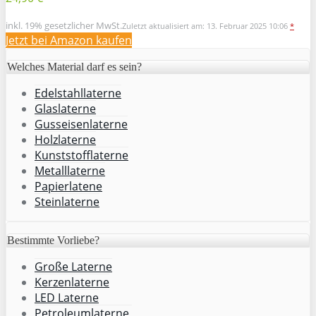
inkl. 19% gesetzlicher MwSt.
Zuletzt aktualisiert am: 13. Februar 2025 10:06
*
Jetzt bei Amazon kaufen
Welches Material darf es sein?
Edelstahllaterne
Glaslaterne
Gusseisenlaterne
Holzlaterne
Kunststofflaterne
Metalllaterne
Papierlatene
Steinlaterne
Bestimmte Vorliebe?
Große Laterne
Kerzenlaterne
LED Laterne
Petroleumlaterne