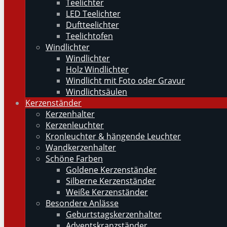
Teelichter
LED Teelichter
Duftteelichter
Teelichtofen
Windlichter
Windlichter
Holz Windlichter
Windlicht mit Foto oder Gravur
Windlichtsäulen
Kerzenständer
Kerzenhalter
Kerzenleuchter
Kronleuchter & hängende Leuchter
Wandkerzenhalter
Schöne Farben
Goldene Kerzenständer
Silberne Kerzenständer
Weiße Kerzenständer
Besondere Anlässe
Geburtstagskerzenhalter
Adventskranzständer