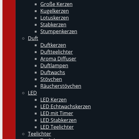
Große Kerzen
Kugelkerzen
Lotuskerzen
Stabkerzen
Stumpenkerzen
Duft
Duftkerzen
Duftteelichter
Aroma Diffuser
Duftlampen
Duftwachs
Stövchen
Räucherstövchen
LED
LED Kerzen
LED Echtwachskerzen
LED mit Timer
LED Stabkerzen
LED Teelichter
Teelichter