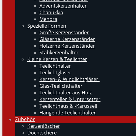
Adventskerzenhalter
Chanukkia
Menora
Spezielle Formen
Große Kerzenständer
Gläserne Kerzenständer
Hölzerne Kerzenständer
Stabkerzenhalter
Kleine Kerzen & Teelichter
Teelichthalter
Teelichtgläser
Kerzen- & Windlichtgläser
Glas-Teelichthalter
Teelichthalter aus Holz
Kerzenteller & Untersetzer
Teelichthaus & -Karussell
Hängende Teelichthalter
Zubehör
Kerzenlöscher
Dochtschere