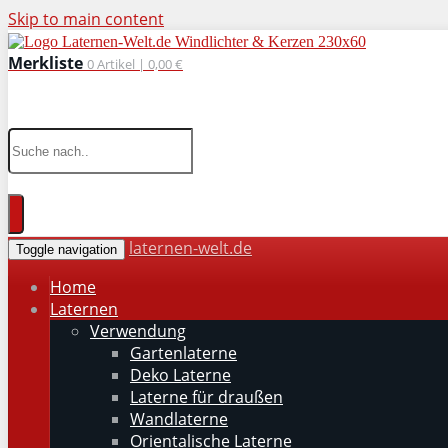
Skip to main content
Merkliste
0
Artikel |
0,00 €
wohnaccessoires für drinnen und draußen
laternen-welt.de
Toggle navigation
Home
Laternen
Verwendung
Gartenlaterne
Deko Laterne
Laterne für draußen
Wandlaterne
Orientalische Laterne