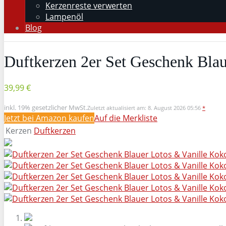
Kerzenreste verwerten
Lampenöl
Blog
Duftkerzen 2er Set Geschenk Bla
39,99 €
inkl. 19% gesetzlicher MwSt.
Zuletzt aktualisiert am: 8. August 2026 05:56
*
Jetzt bei Amazon kaufen
Auf die Merkliste
Kerzen
Duftkerzen