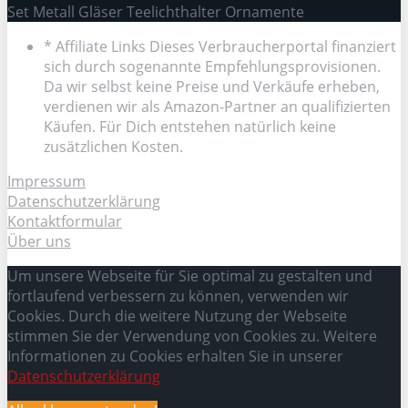
Set Metall Gläser Teelichthalter Ornamente
* Affiliate Links Dieses Verbraucherportal finanziert
sich durch sogenannte Empfehlungsprovisionen.
Da wir selbst keine Preise und Verkäufe erheben,
verdienen wir als Amazon-Partner an qualifizierten
Käufen. Für Dich entstehen natürlich keine
zusätzlichen Kosten.
Impressum
Datenschutzerklärung
Kontaktformular
Über uns
Um unsere Webseite für Sie optimal zu gestalten und
fortlaufend verbessern zu können, verwenden wir
Cookies. Durch die weitere Nutzung der Webseite
stimmen Sie der Verwendung von Cookies zu. Weitere
Informationen zu Cookies erhalten Sie in unserer
Datenschutzerklärung