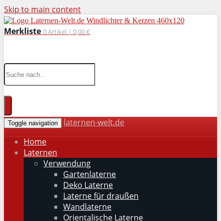
Skip to main content
Merkliste
0
Artikel |
0,00 €
wohnaccessoires für drinnen und draußen
laternen-welt.de
Toggle navigation
Home
Laternen
Verwendung
Gartenlaterne
Deko Laterne
Laterne für draußen
Wandlaterne
Orientalische Laterne