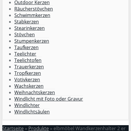
Outdoor Kerzen
Räucherstövchen
Schwimmkerzen
Stabkerzen
Stearinkerzen
Stövchen
Stumpenkerzen
Taufkerzen
Teelichter
Teelichtofen
Trauerkerzen
Tropfkerzen
Votivkerzen
Wachskerzen
Weihnachtskerzen
Windlicht mit Foto oder Gravur
Windlichter
Windlichtsäulen
Startseite
»
Produkte
»
elbmöbel Wandkerzenhalter 2 er