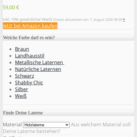
59,00 €
inkl. 19% gesetzlicher MwSt.
Zuletzt aktualisiert am: 7. August 2026 08:39
*
Jetzt bei Amazon kaufen
Welche Farbe darf es sein?
Braun
Landhausstil
Metallische Laternen
Natürliche Laternen
Schwarz
Shabby Chic
Silber
Weiß
Finde Deine Laterne
Material
Aus welchem Material soll
Deine Laterne bestehen?