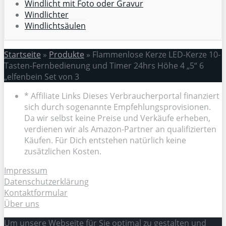
Windlicht mit Foto oder Gravur
Windlichter
Windlichtsäulen
Startseite
»
Produkte
»
Flammenlose Kerze LED-Kerze 10-
Tasten-Fernbedienung und Timer 24hrs Höhe 4 „5“ 6
„elfenbein Set von 3
* Affiliate Links Dieses Verbraucherportal finanziert
sich durch sogenannte Empfehlungsprovisionen.
Da wir selbst keine Preise und Verkäufe erheben,
verdienen wir als Amazon-Partner an qualifizierten
Käufen. Für Dich entstehen natürlich keine
zusätzlichen Kosten.
Impressum
Datenschutzerklärung
Kontaktformular
Über uns
Um unsere Webseite für Sie optimal zu gestalten und