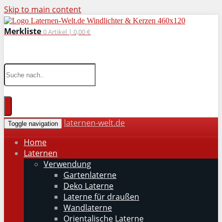
Skip to main content
Merkliste
0
Artikel |
0,00 €
wohnaccessoires für drinnen und draußen
laternen-welt.de
Toggle navigation
Home
Laternen
Verwendung
Gartenlaterne
Deko Laterne
Laterne für draußen
Wandlaterne
Orientalische Laterne