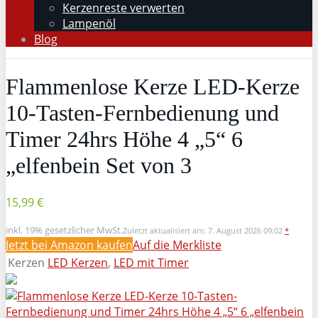
Kerzenreste verwerten
Lampenöl
Blog
Flammenlose Kerze LED-Kerze
10-Tasten-Fernbedienung und
Timer 24hrs Höhe 4 „5“ 6
„elfenbein Set von 3
15,99 €
inkl. 19% gesetzlicher MwSt.
Zuletzt aktualisiert am: 7. August 2026 09:02
*
Jetzt bei Amazon kaufen
Auf die Merkliste
Kerzen
LED Kerzen
,
LED mit Timer