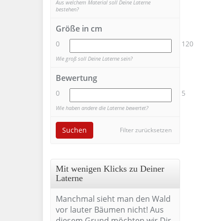
Aus welchem Material soll Deine Laterne
bestehen?
Größe in cm
0
120
Wie groß soll Deine Laterne sein?
Bewertung
0
5
Wie haben andere die Laterne bewertet?
Suchen
Filter zurücksetzen
Mit wenigen Klicks zu Deiner
Laterne
Manchmal sieht man den Wald
vor lauter Bäumen nicht! Aus
diesem Grund möchten wir Dir