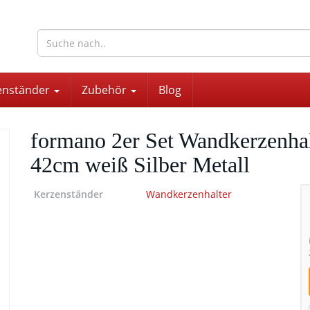
wohnaccessoires für drinnen und draußen
enständer
Zubehör
Blog
formano 2er Set Wandkerzenhal
42cm weiß Silber Metall
Kerzenständer
Wandkerzenhalter