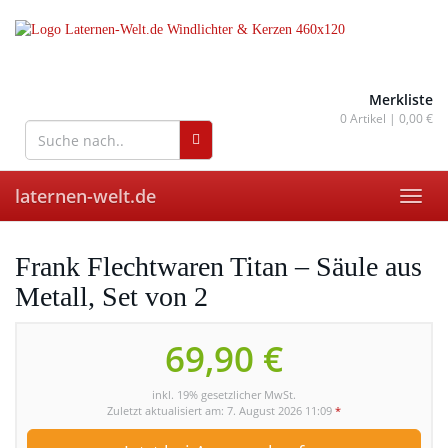
Skip
to
main
content
wohnaccessoires für drinnen
und draußen
Merkliste
0
Artikel |
0,00 €
laternen-welt.de
Toggl
navig
Frank Flechtwaren Titan – Säule aus
Metall, Set von 2
69,90 €
inkl. 19% gesetzlicher MwSt.
Zuletzt aktualisiert am: 7. August 2026 11:09
*