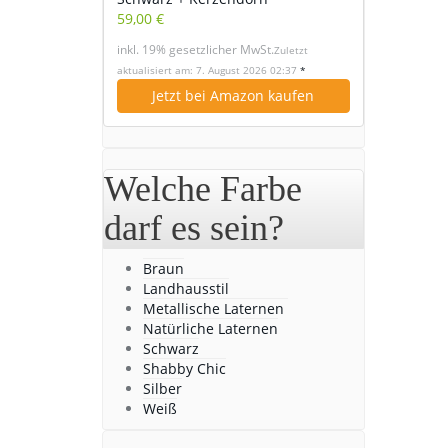
59,00 €
inkl. 19% gesetzlicher MwSt.
Zuletzt
aktualisiert am: 7. August 2026 02:37
*
Jetzt bei Amazon kaufen
Welche Farbe
darf es sein?
Braun
Landhausstil
Metallische Laternen
Natürliche Laternen
Schwarz
Shabby Chic
Silber
Weiß