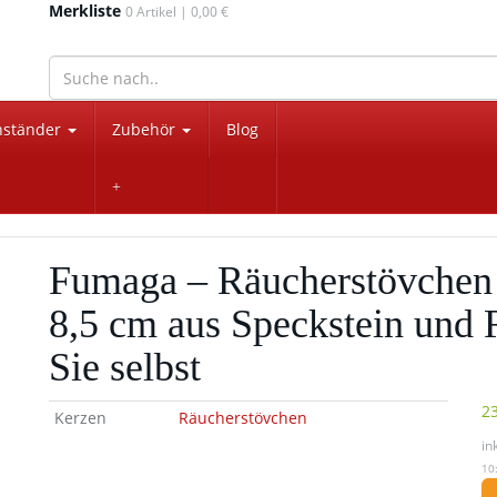
Merkliste
0
Artikel |
0,00 €
wohnaccessoires für drinnen und draußen
nständer
Zubehör
Blog
Fumaga – Räucherstövchen
8,5 cm aus Speckstein und 
Sie selbst
23
Kerzen
Räucherstövchen
in
10