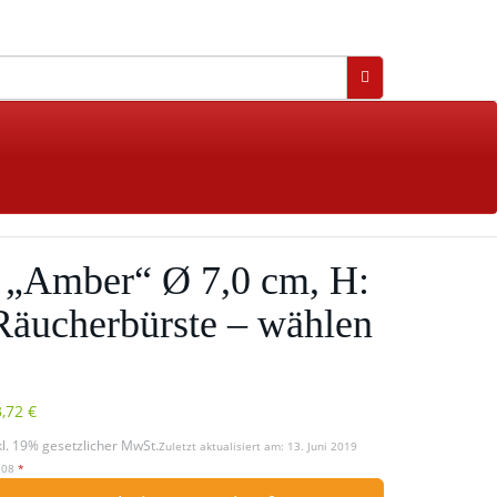
 „Amber“ Ø 7,0 cm, H:
Räucherbürste – wählen
,72 €
kl. 19% gesetzlicher MwSt.
Zuletzt aktualisiert am: 13. Juni 2019
:08
*