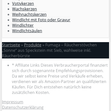
Votivkerzen
Wachskerzen
Weihnachtskerzen
Windlicht mit Foto oder Gravur
Windlichter
Windlichtsäulen
Startseite
»
Produkte
»
Fumaga – Räucherstövchen
„Sonne“ aus Speckstein mit Sieb, wahlweise inkl.
Räucherbürste
* Affiliate Links Dieses Verbraucherportal finanziert
sich durch sogenannte Empfehlungsprovisionen.
Da wir selbst keine Preise und Verkäufe erheben,
verdienen wir als Amazon-Partner an qualifizierten
Käufen. Für Dich entstehen natürlich keine
zusätzlichen Kosten.
Impressum
Datenschutzerklärung