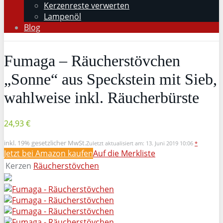
Kerzenreste verwerten
Lampenöl
Blog
Fumaga – Räucherstövchen
„Sonne“ aus Speckstein mit Sieb,
wahlweise inkl. Räucherbürste
24,93 €
inkl. 19% gesetzlicher MwSt.
Zuletzt aktualisiert am: 13. Juni 2019 10:06
*
Jetzt bei Amazon kaufen
Auf die Merkliste
Kerzen
Räucherstövchen