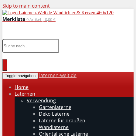
Skip to main content
Merkliste
0
Artikel |
0,00 €
wohnaccessoires für drinnen und draußen
laternen-welt.de
Toggle navigation
Home
Laternen
Verwendung
Gartenlaterne
Deko Laterne
Laterne für draußen
Wandlaterne
Orientalische Laterne