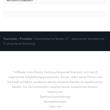
Startseite
»
Produkte
»
Gartenlaterne Rankei „S“ – Japanische Steinlaterne –
5 winterfeste Elemente
* Affiliate Links Dieses Verbraucherportal finanziert sich durch
sogenannte Empfehlungsprovisionen. Da wir selbst keine Preise und
Verkäufe erheben, verdienen wir als Amazon-Partner an qualifizierten
Käufen. Für Dich entstehen natürlich keine zusätzlichen Kosten.
Impressum
Datenschutzerklärung
Kontaktformular
Über uns