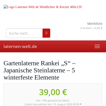
Skip
to
main
content
wohnaccessoires für drinnen
und draußen
Merkliste
0
Artikel |
0,00 €
laternen-welt.de
Toggl
navig
Gartenlaterne Rankei „S“ –
Japanische Steinlaterne – 5
winterfeste Elemente
39,00 €
inkl. 19% gesetzlicher MwSt.
Zuletzt aktualisiert am: 10. August 2026 08:39
*