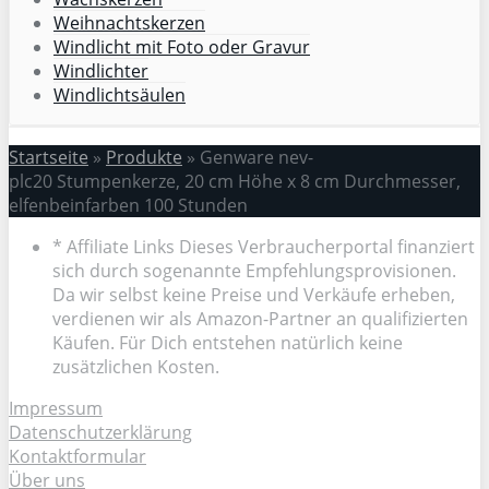
Weihnachtskerzen
Windlicht mit Foto oder Gravur
Windlichter
Windlichtsäulen
Startseite
»
Produkte
»
Genware nev-
plc20 Stumpenkerze, 20 cm Höhe x 8 cm Durchmesser,
elfenbeinfarben 100 Stunden
* Affiliate Links Dieses Verbraucherportal finanziert
sich durch sogenannte Empfehlungsprovisionen.
Da wir selbst keine Preise und Verkäufe erheben,
verdienen wir als Amazon-Partner an qualifizierten
Käufen. Für Dich entstehen natürlich keine
zusätzlichen Kosten.
Impressum
Datenschutzerklärung
Kontaktformular
Über uns