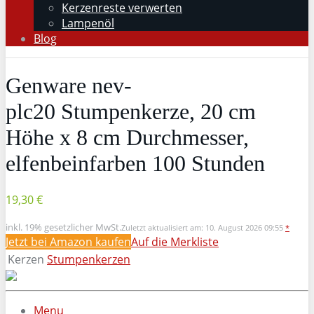
Kerzenreste verwerten
Lampenöl
Blog
Genware nev-
plc20 Stumpenkerze, 20 cm
Höhe x 8 cm Durchmesser,
elfenbeinfarben 100 Stunden
19,30 €
inkl. 19% gesetzlicher MwSt.
Zuletzt aktualisiert am: 10. August 2026 09:55
*
Jetzt bei Amazon kaufen
Auf die Merkliste
Kerzen
Stumpenkerzen
Menu