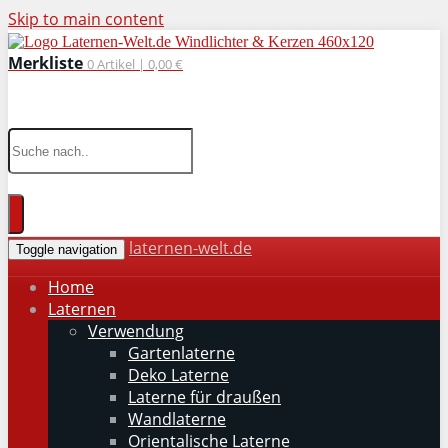
Skip to main content
Merkliste
0
Artikel |
0,00 €
wohnaccessoires für drinnen und draußen
laternen-welt.de
Toggle navigation
Home
Laternen
Verwendung
Gartenlaterne
Deko Laterne
Laterne für draußen
Wandlaterne
Orientalische Laterne