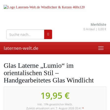
Skip
to
main
content
wohnaccessoires für drinnen
und draußen
Merkliste
0
Artikel |
0,00 €
laternen-welt.de
Toggl
navig
Glas Laterne „Lumio“ im
orientalischen Stil –
Handgearbeitetes Glas Windlicht
19,95 €
inkl. 19% gesetzlicher MwSt.
Zuletzt aktualisiert am: 7. August 2026 20:41
*