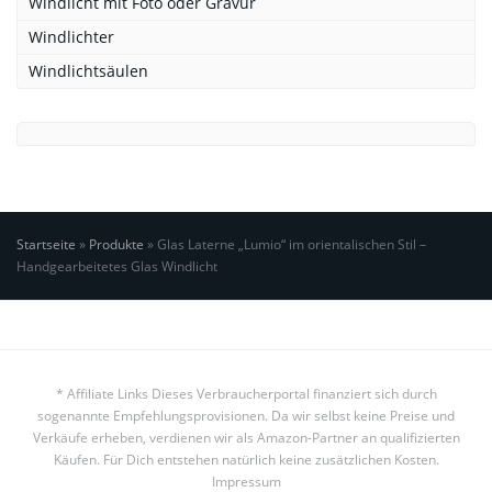
Windlicht mit Foto oder Gravur
Windlichter
Windlichtsäulen
Startseite
»
Produkte
»
Glas Laterne „Lumio“ im orientalischen Stil –
Handgearbeitetes Glas Windlicht
* Affiliate Links Dieses Verbraucherportal finanziert sich durch
sogenannte Empfehlungsprovisionen. Da wir selbst keine Preise und
Verkäufe erheben, verdienen wir als Amazon-Partner an qualifizierten
Käufen. Für Dich entstehen natürlich keine zusätzlichen Kosten.
Impressum