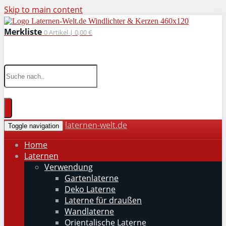
Skip to main content
Merkliste
0
Artikel |
0,00 €
wohnaccessoires für drinnen und draußen
laternen-welt.de
Toggle navigation
Home
Laternen
Verwendung
Gartenlaterne
Deko Laterne
Laterne für draußen
Wandlaterne
Orientalische Laterne