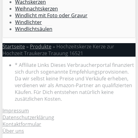
Wachskerzen
Weihnachtskerzen
Windlicht mit Foto oder Gravur
Windlichter
Windlichtsäulen
Startseite
»
Produkte
»
Hochzeitskerze Kerze zur
Hochzeit Traukerze Trauung 16521
* Affiliate Links Dieses Verbraucherportal finanziert
sich durch sogenannte Empfehlungsprovisionen.
Da wir selbst keine Preise und Verkäufe erheben,
verdienen wir als Amazon-Partner an qualifizierten
Käufen. Für Dich entstehen natürlich keine
zusätzlichen Kosten.
Impressum
Datenschutzerklärung
Kontaktformular
Über uns