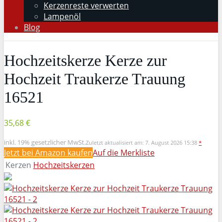
Kerzenreste verwerten
Lampenöl
Blog
Hochzeitskerze Kerze zur
Hochzeit Traukerze Trauung
16521
35,68 €
inkl. 19% gesetzlicher MwSt.
Zuletzt aktualisiert am: 7. August 2026 15:38
*
Jetzt bei Amazon kaufen
Auf die Merkliste
Kerzen
Hochzeitskerzen