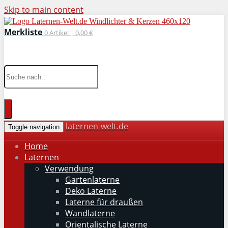
Skip to main content
Merkliste
0
Artikel |
0,00 €
wohnaccessoires für drinnen und draußen
laternen-welt.de
Toggle navigation
Home
Laternen
Verwendung
Gartenlaterne
Deko Laterne
Laterne für draußen
Wandlaterne
Orientalische Laterne