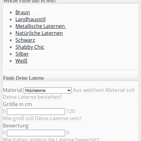
Welche Farbe darf es sein?
Braun
Landhausstil
Metallische Laternen
Natürliche Laternen
Schwarz
Shabby Chic
Silber
Weiß
Finde Deine Laterne
Material
Aus welchem Material soll
Deine Laterne bestehen?
Größe in cm
0
120
Wie groß soll Deine Laterne sein?
Bewertung
0
5
Wie haben andere die Laterne bewertet?