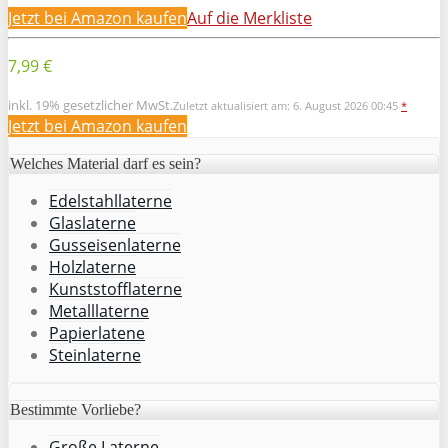
Jetzt bei Amazon kaufen
Auf die Merkliste
7,99 €
inkl. 19% gesetzlicher MwSt.
Zuletzt aktualisiert am: 6. August 2026 00:45
*
Jetzt bei Amazon kaufen
Welches Material darf es sein?
Edelstahllaterne
Glaslaterne
Gusseisenlaterne
Holzlaterne
Kunststofflaterne
Metalllaterne
Papierlatene
Steinlaterne
Bestimmte Vorliebe?
Große Laterne