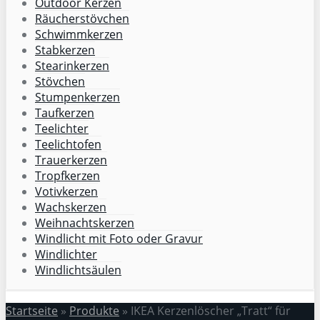
Outdoor Kerzen
Räucherstövchen
Schwimmkerzen
Stabkerzen
Stearinkerzen
Stövchen
Stumpenkerzen
Taufkerzen
Teelichter
Teelichtofen
Trauerkerzen
Tropfkerzen
Votivkerzen
Wachskerzen
Weihnachtskerzen
Windlicht mit Foto oder Gravur
Windlichter
Windlichtsäulen
Startseite
»
Produkte
»
IKEA Kerzenlöscher „Tratt“ für