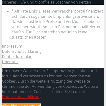
sicheres, ruß- und tropffreies Löschen von Kerzen
* Affiliate Links Dieses Verbraucherportal finanziert
sich durch sogenannte Empfehlungsprovisionen.
Da wir selbst keine Preise und Verkäufe erheben,
verdienen wir als Amazon-Partner an qualifizierten
Käufen. Für Dich entstehen natürlich keine
zusätzlichen Kosten.
Impressum
Datenschutzerklärung
Kontaktformular
Über uns
Um unsere Webseite für Sie optimal zu gestalten und
fortlaufend verbessern zu können, verwenden wir
Cookies. Durch die weitere Nutzung der Webseite
stimmen Sie der Verwendung von Cookies zu. Weitere
Informationen zu Cookies erhalten Sie in unserer
Datenschutzerklärung
Alles klar, verstanden!