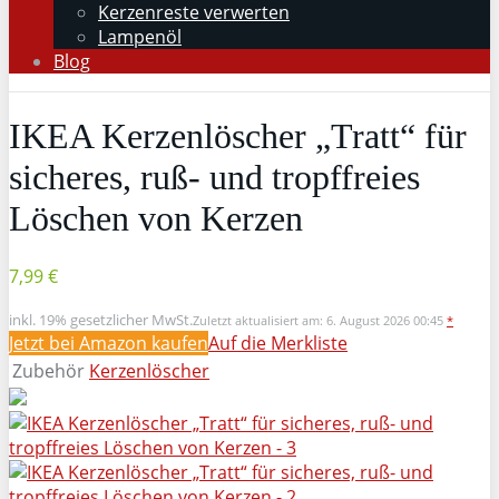
Kerzenreste verwerten
Lampenöl
Blog
IKEA Kerzenlöscher „Tratt“ für
sicheres, ruß- und tropffreies
Löschen von Kerzen
7,99 €
inkl. 19% gesetzlicher MwSt.
Zuletzt aktualisiert am: 6. August 2026 00:45
*
Jetzt bei Amazon kaufen
Auf die Merkliste
Zubehör
Kerzenlöscher