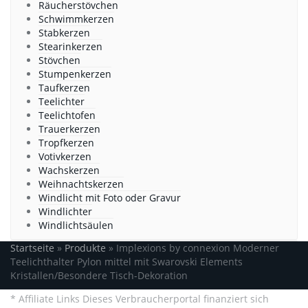
Räucherstövchen
Schwimmkerzen
Stabkerzen
Stearinkerzen
Stövchen
Stumpenkerzen
Taufkerzen
Teelichter
Teelichtofen
Trauerkerzen
Tropfkerzen
Votivkerzen
Wachskerzen
Weihnachtskerzen
Windlicht mit Foto oder Gravur
Windlichter
Windlichtsäulen
Startseite
»
Produkte
»
Implexions by connexion Moderner
Teelichthalter Pylon mittel mit Swarovski Elements
Kristallen/Besondere Tisch-Dekoration
* Affiliate Links Dieses Verbraucherportal finanziert sich