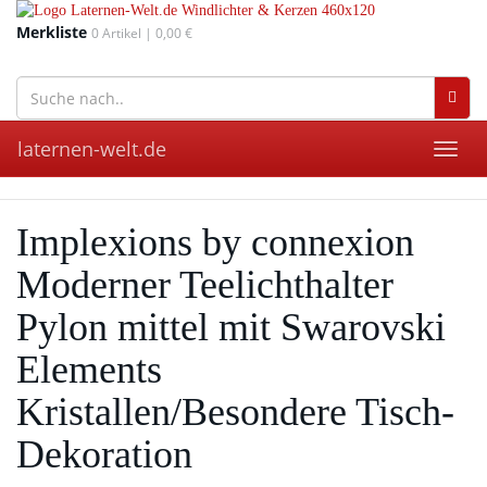
Skip
to
Merkliste
0
Artikel |
0,00 €
main
wohnaccessoires für drinnen und draußen
content
laternen-welt.de
Toggl
navig
Implexions by connexion
Moderner Teelichthalter
Pylon mittel mit Swarovski
Elements
Kristallen/Besondere Tisch-
Dekoration