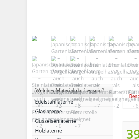
Welches Material darf es sein?
Bes
Edelstahllaterne
Glaslaterne
Gusseisenlaterne
39
Holzlaterne