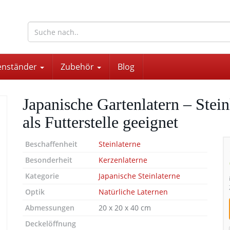
wohnaccessoires für drinnen und draußen
enständer
Zubehör
Blog
Japanische Gartenlatern – Stei
als Futterstelle geeignet
Beschaffenheit
Steinlaterne
Besonderheit
Kerzenlaterne
Kategorie
Japanische Steinlaterne
Optik
Natürliche Laternen
Abmessungen
20 x 20 x 40 cm
Deckelöffnung