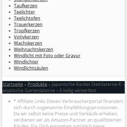
Taufkerzen
Teelichter
Teelichtofen
Trauerkerzen
Tropfkerzen
Votivkerzen
Wachskerzen
Weihnachtskerzen
Windlicht mit Foto oder Gravur
Windlichter
Windlichtsäulen
Startseite
»
Produkte
»
Japanische Rankei Steinlaterne K –
asiatische Gartenlaterne – 6 teilig winterfest
* Affiliate Links Dieses Verbraucherportal finanziert
sich durch sogenannte Empfehlungsprovisionen.
Da wir selbst keine Preise und Verkäufe erheben,
verdienen wir als Amazon-Partner an qualifizierten
Käufen. Für Dich entstehen natürlich keine