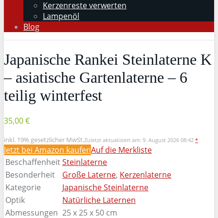
Kerzenreste verwerten
Lampenöl
Blog
Japanische Rankei Steinlaterne K
– asiatische Gartenlaterne – 6
teilig winterfest
35,00 €
inkl. 19% gesetzlicher MwSt.
Zuletzt aktualisiert am: 9. August 2026 08:42
*
Jetzt bei Amazon kaufen
Auf die Merkliste
Beschaffenheit
Steinlaterne
Besonderheit
Große Laterne
,
Kerzenlaterne
Kategorie
Japanische Steinlaterne
Optik
Natürliche Laternen
Abmessungen
25 x 25 x 50 cm