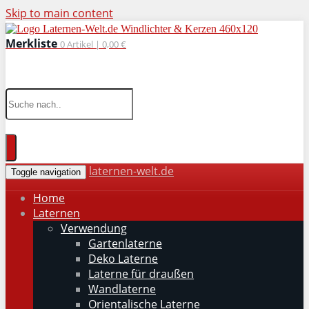
Skip to main content
Merkliste
0
Artikel |
0,00 €
wohnaccessoires für drinnen und draußen
laternen-welt.de
Toggle navigation
Home
Laternen
Verwendung
Gartenlaterne
Deko Laterne
Laterne für draußen
Wandlaterne
Orientalische Laterne