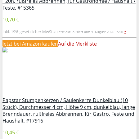
120h, rußfreies Abbrennen, für Gastronomie / Haushalt /
Feste, #15365
10,70 €
inkl. 19% gesetzlicher MwSt.
Zuletzt aktualisiert am: 9. August 2026 15:01
*
Jetzt bei Amazon kaufen
Auf die Merkliste
Papstar Stumpenkerzen / Säulenkerze Dunkelblau (10
Stück), Durchmesser 4 cm, Höhe 9 cm, dunkelblau, lange
Brenndauer, rußfreies Abbrennen, für Gastro, Feste und
Haushalt, #17916
10,45 €