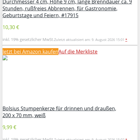
Durchmesser 4 cm, Höhe 9 cm, lange Brenndauer ca. 9
Stunden, rußfreies Abbrennen, für Gastronomie,
Geburtstage und Feiern, #17915
10,30 €
inkl. 19% gesetzlicher MwSt.
Zuletzt aktualisiert am: 9. August 2026 15:01
*
Jetzt bei Amazon kaufen
Auf die Merkliste
Bolsius Stumpenkerze für drinnen und draußen,
200 x 70 mm, weiß
9,99 €
inkl. 19% gesetzlicher MwSt.
Zuletzt aktualisiert am: 9. August 2026 15:02
*