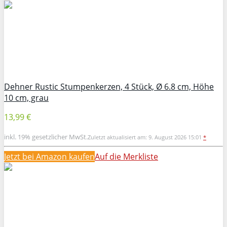
Dehner Rustic Stumpenkerzen, 4 Stück, Ø 6.8 cm, Höhe
10 cm, grau
13,99 €
inkl. 19% gesetzlicher MwSt.
Zuletzt aktualisiert am: 9. August 2026 15:01
*
Jetzt bei Amazon kaufen
Auf die Merkliste