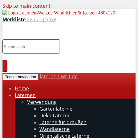
Skip to main content
Merkliste
0
Artikel |
0,00 €
wohnaccessoires für drinnen und draußen
laternen-welt.de
Toggle navigation
Home
Laternen
Verwendung
Gartenlaterne
Deko Laterne
Laterne für draußen
Wandlaterne
Orientalische Laterne