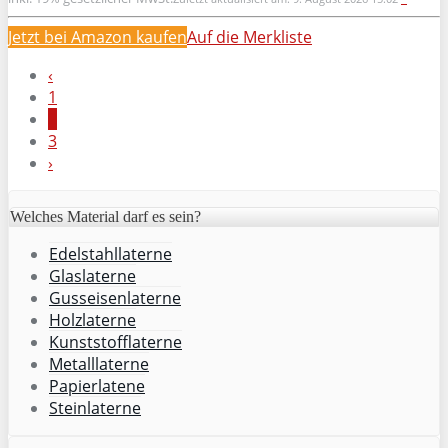
Jetzt bei Amazon kaufen
Auf die Merkliste
‹
1
2
3
›
Welches Material darf es sein?
Edelstahllaterne
Glaslaterne
Gusseisenlaterne
Holzlaterne
Kunststofflaterne
Metalllaterne
Papierlatene
Steinlaterne